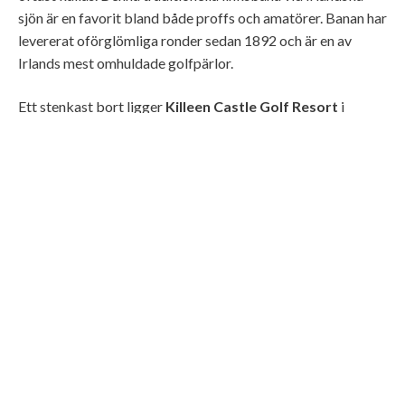
sjön är en favorit bland både proffs och amatörer. Banan har
levererat oförglömliga ronder sedan 1892 och är en av
Irlands mest omhuldade golfpärlor.
Ett stenkast bort ligger
Killeen Castle Golf Resort
i
grevskapet Meath. Med en bana signerad Jack Nicklaus
och en slottsmiljö som är som tagen ur en historisk roman
blir rundan lika mycket en visuell resa som en sportlig
utmaning. Dessutom är du bara tio minuter från Hill of Tara
– platsen där Irlands kungar kröntes.