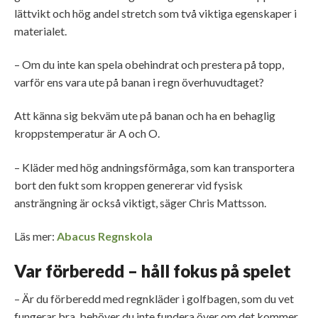
lättvikt och hög andel stretch som två viktiga egenskaper i
materialet.
– Om du inte kan spela obehindrat och prestera på topp,
varför ens vara ute på banan i regn överhuvudtaget?
Att känna sig bekväm ute på banan och ha en behaglig
kroppstemperatur är A och O.
– Kläder med hög andningsförmåga, som kan transportera
bort den fukt som kroppen genererar vid fysisk
ansträngning är också viktigt, säger Chris Mattsson.
Läs mer:
Abacus Regnskola
Var förberedd – håll fokus på spelet
– Är du förberedd med regnkläder i golfbagen, som du vet
fungerar bra, behöver du inte fundera över om det kommer