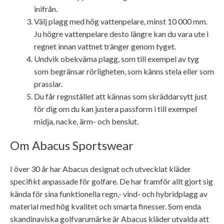
inifrån.
Välj plagg med hög vattenpelare, minst 10 000 mm.
Ju högre vattenpelare desto längre kan du vara ute i
regnet innan vattnet tränger genom tyget.
Undvik obekväma plagg, som till exempel av tyg
som begränsar rörligheten, som känns stela eller som
prasslar.
Du får regnstället att kännas som skräddarsytt just
för dig om du kan justera passform i till exempel
midja, nacke, ärm- och benslut.
Om Abacus Sportswear
I över 30 år har Abacus designat och utvecklat kläder
specifikt anpassade för golfare. De har framför allt gjort sig
kända för sina funktionella regn,- vind- och hybridplagg av
material med hög kvalitet och smarta finesser. Som enda
skandinaviska golfvarumärke är Abacus kläder utvalda att