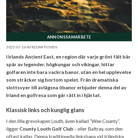
ANNONSSAMARBETE
2025-07-16
AV
REDAKTIONEN
I Irlands Ancient East, en region där varje grönt fält bär
spår av legender, högkungar och vikingar, hittar
golfaren inte bara vackra banor, utan en hel upplevelse
som sträcker sig bortom spelet. Från dramatiska
slottsvyer till avlägsna öbanor erbjuder denna del av
Irland en golfresa som går rätt in i hjärtat.
Klassisk links och kunglig glans
I den lilla grevskapen Louth, även kallad ”Wee County”,
ligger
County Louth Golf Club
– eller Baltray, som den
oftast kallas. Denna traditionella linksbana vid Irländska