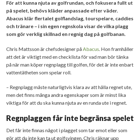
För att kunna njuta av golfrundan, och fokusera fullt ut
på spelet, behövs kläder anpassade efter väder.
Abacus klär flertalet golflandslag, tourspelare, caddies
och tränare – i sin egen regnskola visar de vilka plagg
som gör verklig skillnad en regnig dag på golfbanan.
Chris Mattsson är chefsdesigner på
Abacus
. Hon framhåller
att det är viktigt med en checklista för vad man bör tänka
på när man köper regnplagg till golfen, för det är inte enbart
vattentätheten som spelar roll.
– Regnplagg måste naturligtvis klara av att hålla regnet ute,
men det finns många andra egenskaper som är minst lika
viktiga för att du ska kunna njuta av en runda ute i regnet.
Regnplaggen får inte begränsa spelet
Det får inte finnas något i plagget som tar emot eller som
gör att du inte kan ta ut golfsvingen. Chris räknar upp