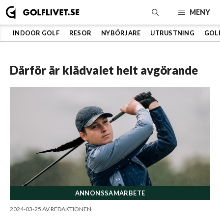
Hoppa
MENY
till
innehåll
INDOOR GOLF
RESOR
NYBÖRJARE
UTRUSTNING
GOL
Därför är klädvalet helt avgörande
ANNONSSAMARBETE
2024-03-25
AV
REDAKTIONEN