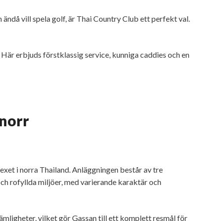
ndå vill spela golf, är Thai Country Club ett perfekt val.
 Här erbjuds förstklassig service, kunniga caddies och en
 norr
xet i norra Thailand. Anläggningen består av tre
ch rofyllda miljöer, med varierande karaktär och
ligheter, vilket gör Gassan till ett komplett resmål för