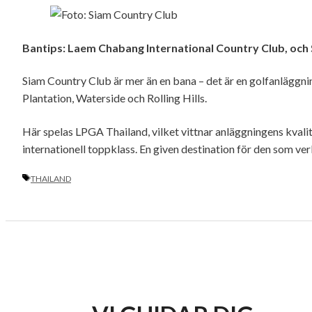
Bantips: Laem Chabang International Country Club, och
Siam Country Club är mer än en bana – det är en golfanläggnin
Plantation, Waterside och Rolling Hills.
Här spelas LPGA Thailand, vilket vittnar anläggningens kvalite
internationell toppklass. En given destination för den som verk
ETIKETTER
THAILAND