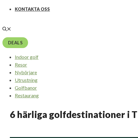
KONTAKTA OSS
DEALS
Indoor golf
Resor
Nybörjare
Utrustning
Golfbanor
Restaurang
6 härliga golfdestinationer i 