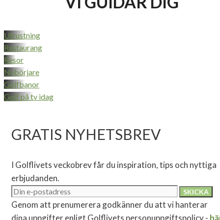
VI GUIDAR DIG
Utrustning
Restaurang
Resor
Nybörjare
Golfbanor
Golf på tv idag
GRATIS NYHETSBREV
I Golflivets veckobrev får du inspiration, tips och nyttiga
erbjudanden.
Genom att prenumerera godkänner du att vi hanterar
dina uppgifter enligt Golflivets personuppgiftspolicy -
hä