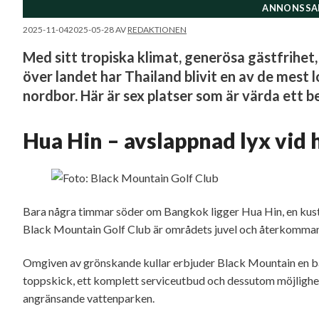
ANNONSSA
2025-11-04
2025-05-28
AV
REDAKTIONEN
Med sitt tropiska klimat, generösa gästfrihet
över landet har Thailand blivit en av de mest
nordbor. Här är sex platser som är värda ett b
Hua Hin – avslappnad lyx vid 
Bara några timmar söder om Bangkok ligger Hua Hin, en kust
Black Mountain Golf Club är områdets juvel och återkommande
Omgiven av grönskande kullar erbjuder Black Mountain en ba
toppskick, ett komplett serviceutbud och dessutom möjlighet att
angränsande vattenparken.