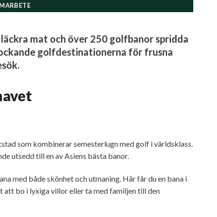
MARBETE
, läckra mat och över 250 golfbanor spridda
 lockande golfdestinationerna för frusna
esök.
havet
stad som kombinerar semesterlugn med golf i världsklass.
 utsedd till en av Asiens bästa banor.
na med både skönhet och utmaning. Här får du en bana i
 bo i lyxiga villor eller ta med familjen till den