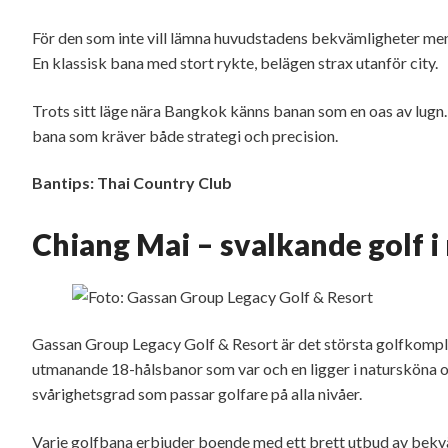
För den som inte vill lämna huvudstadens bekvämligheter men ä
En klassisk bana med stort rykte, belägen strax utanför city.
Trots sitt läge nära Bangkok känns banan som en oas av lugn.
bana som kräver både strategi och precision.
Bantips: Thai Country Club
Chiang Mai – svalkande golf i
Gassan Group Legacy Golf & Resort är det största golfkomple
utmanande 18-hålsbanor som var och en ligger i natursköna o
svårighetsgrad som passar golfare på alla nivåer.
Varje golfbana erbjuder boende med ett brett utbud av bekväm