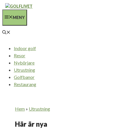
Hoppa
till
MENY
innehåll
Indoor golf
Resor
Nybörjare
Utrustning
Golfbanor
Restaurang
Hem
»
Utrustning
Här är nya