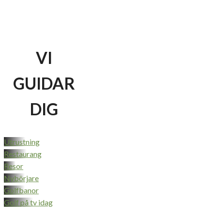
VI
GUIDAR
DIG
Utrustning
Restaurang
Resor
Nybörjare
Golfbanor
Golf på tv idag