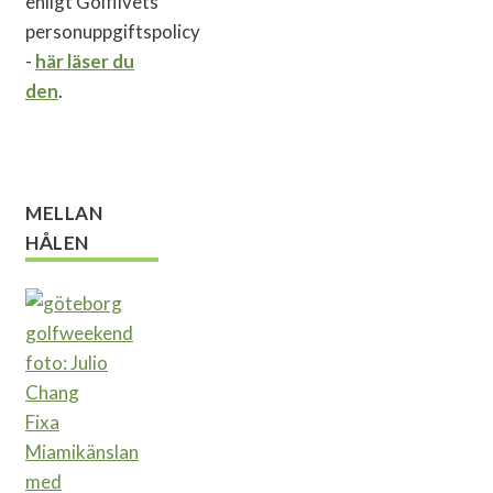
enligt Golflivets
personuppgiftspolicy
-
här läser du
den
.
MELLAN
HÅLEN
Fixa
Miamikänslan
med