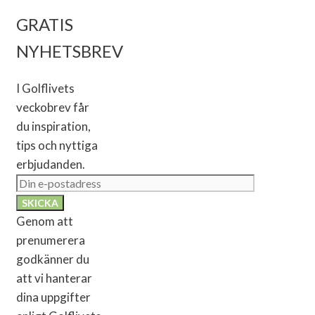
GRATIS
NYHETSBREV
I Golflivets
veckobrev får
du inspiration,
tips och nyttiga
erbjudanden.
Genom att
prenumerera
godkänner du
att vi hanterar
dina uppgifter