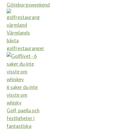
Göteborgsweekend
Värmlands
bästa
golfrestauranger
6 saker du inte
visste om
whisky
Golf, paella och
festligheter i
fantastiska