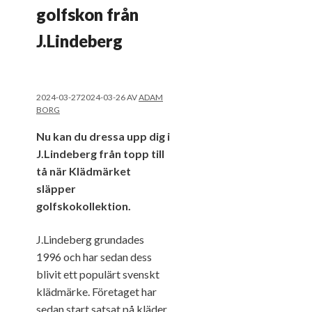
golfskon från
J.Lindeberg
2024-03-27
2024-03-26
AV
ADAM
BORG
Nu kan du dressa upp dig i
J.Lindeberg från topp till
tå när Klädmärket
släpper
golfskokollektion.
J.Lindeberg grundades
1996 och har sedan dess
blivit ett populärt svenskt
klädmärke. Företaget har
sedan start satsat på kläder