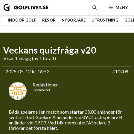
Hoppa
MENY
till
innehåll
INDOOR GOLF
RESOR
NYBÖRJARE
UTRUSTNING
GOL
Veckans quizfråga v20
Visar 1 inlägg (av 1 totalt)
2025-05-12 kl. 16:53
#10408
Redaktionen
Keymaster
Båda spelarna i en match som startar 09.00 anländer för
sent till start. Spelare A anländer vid 09.01 och spelare B
anländer vid 09.03. Vad blir domslutet?ASpelare B
förlorar det första hålet.