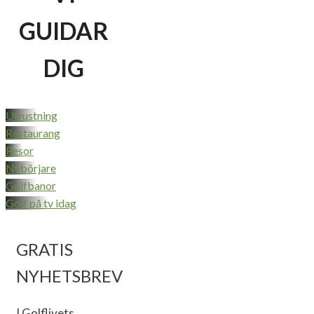
GUIDAR
DIG
Utrustning
Restaurang
Resor
Nybörjare
Golfbanor
Golf på tv idag
GRATIS
NYHETSBREV
I Golflivets