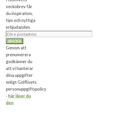
veckobrev får
du inspiration,
tips och nyttiga
erbjudanden.
Genom att
prenumerera
godkänner du
att vi hanterar
dina uppgifter
enligt Golflivets
personuppgiftspolicy
-
här läser du
den
.