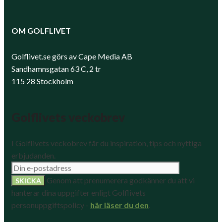
OM GOLFLIVET
Golflivet.se görs av Cape Media AB
Sandhamnsgatan 63 C, 2 tr
115 28 Stockholm
Golflivets veckobrev
I Golflivets veckobrev får du inspiration, tips och nyttiga
erbjudanden.
Genom att prenumerera godkänner du att vi
hanterar dina uppgifter enligt Golflivets
personuppgiftspolicy -
här läser du den
.