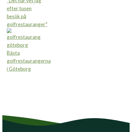
“Det här vet jag
efter tusen
besök på
golfrestauranger”
Bästa
golfrestaurangerna
i Göteborg