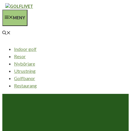
Hoppa
till
MENY
innehåll
Indoor golf
Resor
Nybörjare
Utrustning
Golfbanor
Restaurang