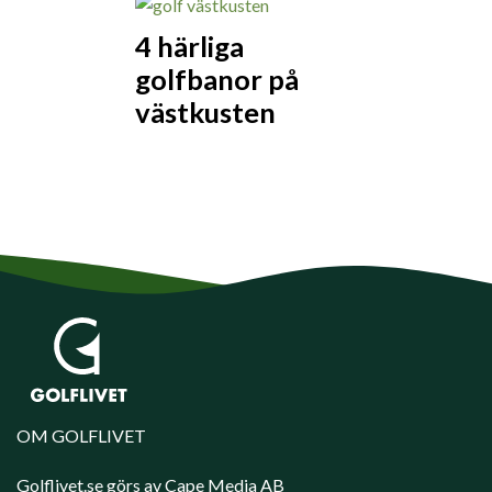
4 härliga
golfbanor på
västkusten
OM GOLFLIVET
Golflivet.se görs av Cape Media AB