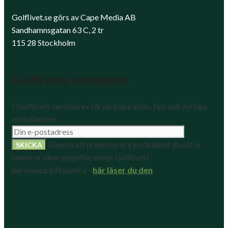
Golflivet.se görs av Cape Media AB
Sandhamnsgatan 63 C, 2 tr
115 28 Stockholm
Golflivets veckobrev
I Golflivets veckobrev får du inspiration, tips och nyttiga
erbjudanden.
Genom att prenumerera godkänner du att vi
hanterar dina uppgifter enligt Golflivets
personuppgiftspolicy -
här läser du den
.