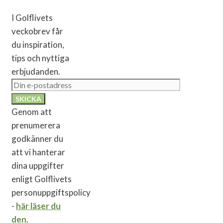
I Golflivets
veckobrev får
du inspiration,
tips och nyttiga
erbjudanden.
Genom att
prenumerera
godkänner du
att vi hanterar
dina uppgifter
enligt Golflivets
personuppgiftspolicy
-
här läser du
den
.