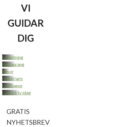
VI
GUIDAR
DIG
Utrustning
Restaurang
Resor
Nybörjare
Golfbanor
Golf på tv idag
GRATIS
NYHETSBREV