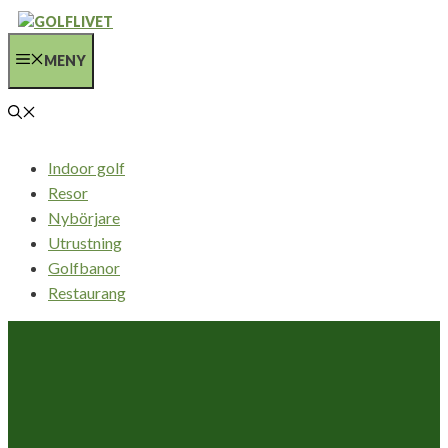
Hoppa
till
MENY
innehåll
Indoor golf
Resor
Nybörjare
Utrustning
Golfbanor
Restaurang