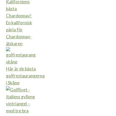
En kalifornisk
pärla för
Chardonnay-
älskaren
Här är de bästa
golfrestaurangerna
i Skåne