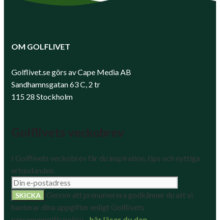
OM GOLFLIVET
Golflivet.se görs av Cape Media AB
Sandhamnsgatan 63 C, 2 tr
115 28 Stockholm
Golflivets veckobrev
I Golflivets veckobrev får du inspiration, tips och nyttiga
erbjudanden.
Genom att prenumerera godkänner du att vi
hanterar dina uppgifter enligt Golflivets
personuppgiftspolicy -
här läser du den
.