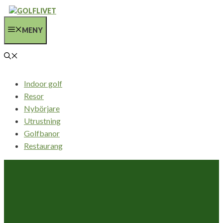
Hoppa
till
MENY
innehåll
Indoor golf
Resor
Nybörjare
Utrustning
Golfbanor
Restaurang