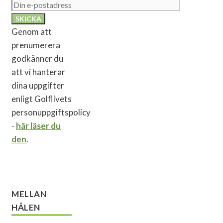
Genom att
prenumerera
godkänner du
att vi hanterar
dina uppgifter
enligt Golflivets
personuppgiftspolicy
-
här läser du
den
.
MELLAN
HÅLEN