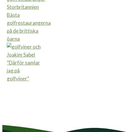
Bästa
golfrestaurangerna
på de brittiska
öarna
”Därför samlar
jag på
golfviner”