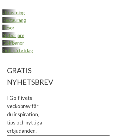
Utrustning
Restaurang
Resor
Nybörjare
Golfbanor
Golf på tv idag
GRATIS
NYHETSBREV
I Golflivets
veckobrev får
du inspiration,
tips och nyttiga
erbjudanden.