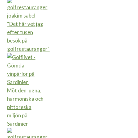
“Det här vet jag
efter tusen
besök på
golfrestauranger”
Möt den lugna,
harmoniska och
pittoreska
miljön på
Sardinien