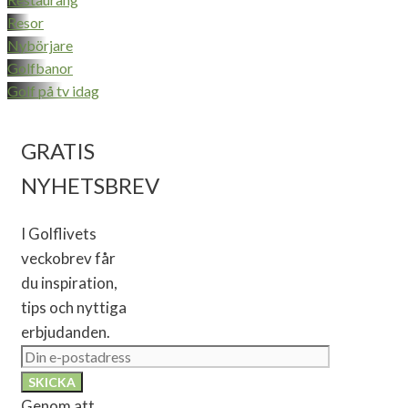
Resor
Nybörjare
Golfbanor
Golf på tv idag
GRATIS
NYHETSBREV
I Golflivets
veckobrev får
du inspiration,
tips och nyttiga
erbjudanden.
Genom att