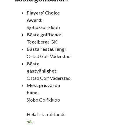
Players’ Choice
Award:
Sjöbo Golfklubb
Bästa golfbana:
Tegelberga GK
Bästa restaurang:
Östad Golf Väderstad
Bästa
gästvänlighet:
Östad Golf Väderstad
Mest prisvärda
bana:
Sjöbo Golfklubb
Hela listan hittar du
här
.