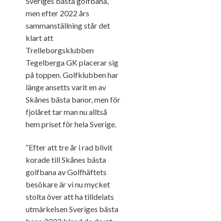
Sveriges bästa golfbana,
men efter 2022 års
sammanställning står det
klart att
Trelleborgsklubben
Tegelberga GK placerar sig
på toppen. Golfklubben har
länge ansetts varit en av
Skånes bästa banor, men för
fjolåret tar man nu alltså
hem priset för hela Sverige.
“Efter att tre år i rad blivit
korade till Skånes bästa
golfbana av Golfhäftets
besökare är vi nu mycket
stolta över att ha tilldelats
utmärkelsen Sveriges bästa