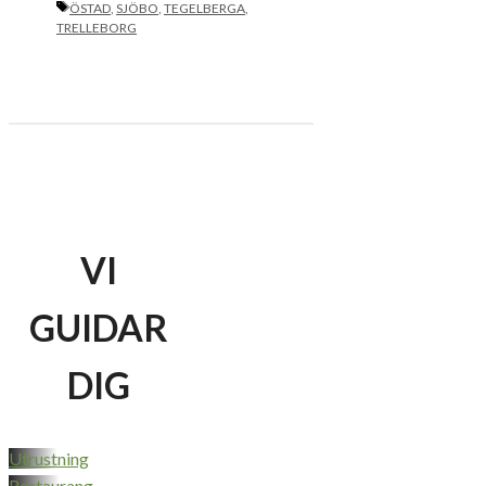
ETIKETTER
ÖSTAD
,
SJÖBO
,
TEGELBERGA
,
TRELLEBORG
VI
GUIDAR
DIG
Utrustning
Restaurang