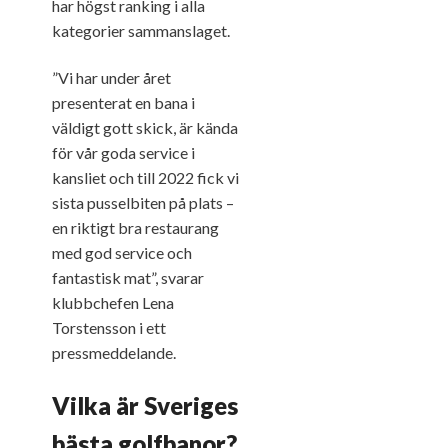
har högst ranking i alla
kategorier sammanslaget.
”Vi har under året
presenterat en bana i
väldigt gott skick, är kända
för vår goda service i
kansliet och till 2022 fick vi
sista pusselbiten på plats –
en riktigt bra restaurang
med god service och
fantastisk mat”, svarar
klubbchefen Lena
Torstensson i ett
pressmeddelande.
Vilka är Sveriges
bästa golfbanor?