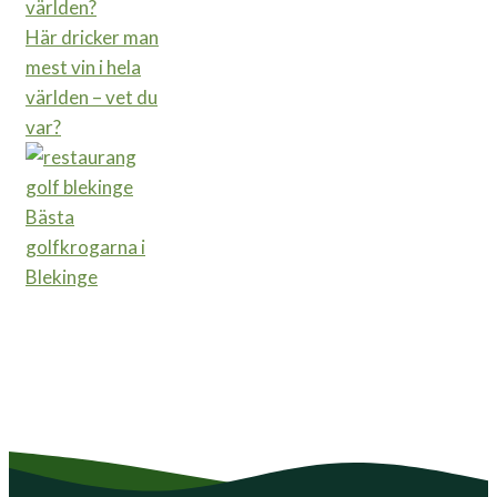
Här dricker man
mest vin i hela
världen – vet du
var?
Bästa
golfkrogarna i
Blekinge