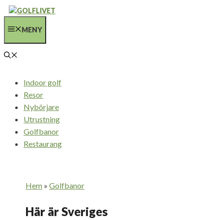
Hoppa
till
MENY
innehåll
Indoor golf
Resor
Nybörjare
Utrustning
Golfbanor
Restaurang
Hem
»
Golfbanor
Här är Sveriges