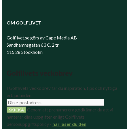
OM GOLFLIVET
Golflivet.se görs av Cape Media AB
Sandhamnsgatan 63 C, 2 tr
115 28 Stockholm
Golflivets veckobrev
I Golflivets veckobrev får du inspiration, tips och nyttiga
erbjudanden.
Genom att prenumerera godkänner du att vi
hanterar dina uppgifter enligt Golflivets
personuppgiftspolicy -
här läser du den
.