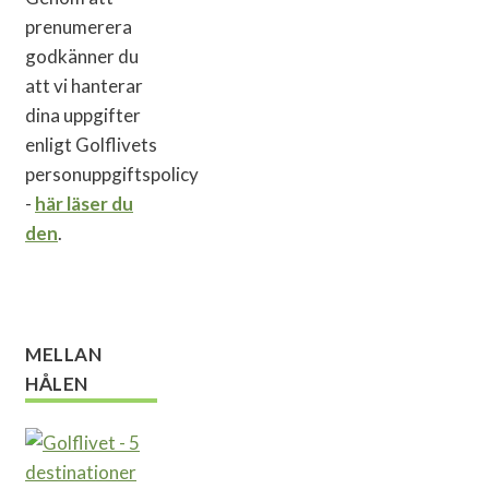
prenumerera
godkänner du
att vi hanterar
dina uppgifter
enligt Golflivets
personuppgiftspolicy
-
här läser du
den
.
MELLAN
HÅLEN