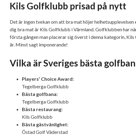
Kils Golfklubb prisad på nytt
Det är ingen tvekan om att bra mat höjer helhetsupplevelsen 
dig bra mat är Kils Golfklubb i Värmland. Golfklubben har näm
första gången man placerar sig överst i denna kategorin, Kils
år. Minst sagt imponerande!
Vilka är Sveriges bästa golfba
Players’ Choice Award:
Tegelberga Golfklubb
Bästa golfbana:
Tegelberga Golfklubb
Bästa restaurang:
Kils Golfklubb
Bästa gästvänlighet:
Östad Golf Väderstad