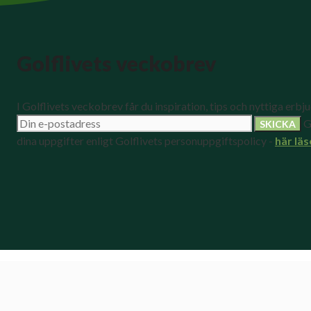
Golflivets veckobrev
I Golflivets veckobrev får du inspiration, tips och nyttiga erbj
G
dina uppgifter enligt Golflivets personuppgiftspolicy -
här läs