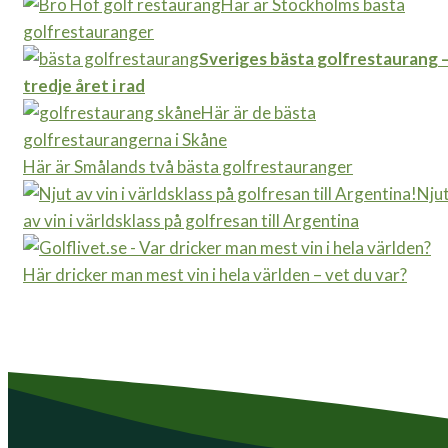
Här är Stockholms bästa
golfrestauranger
Sveriges bästa golfrestaurang 
tredje året i rad
Här är de bästa
golfrestaurangerna i Skåne
Här är Smålands två bästa golfrestauranger
Nju
av vin i världsklass på golfresan till Argentina
Här dricker man mest vin i hela världen – vet du var?