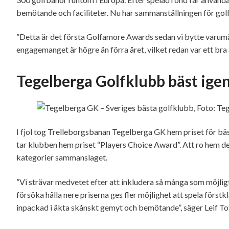
bemötande och faciliteter. Nu har sammanställningen för golf
”Detta är det första Golfamore Awards sedan vi bytte varumä
engagemanget är högre än förra året, vilket redan var ett bra 
Tegelberga Golfklubb bäst ige
I fjol tog Trelleborgsbanan Tegelberga GK hem priset för bä
tar klubben hem priset “Players Choice Award”. Att ro hem den
kategorier sammanslaget.
”Vi strävar medvetet efter att inkludera så många som möjligt
försöka hålla nere priserna ges fler möjlighet att spela förstkl
inpackad i äkta skånskt gemyt och bemötande”, säger Leif T