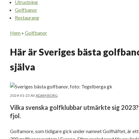
Utrustning
Golfbanor
Restaurang
Hem
»
Golfbanor
Här är Sveriges bästa golfban
själva
2024-01-23
AV
ADAM BORG
Vilka svenska golfklubbar utmärkte sig 2023? 
fjol.
Golfamore, som tidigare gick under namnet Golfhäftet, är ett f
300 golfbanor runtom i Europa. Efter spelad rond får användar