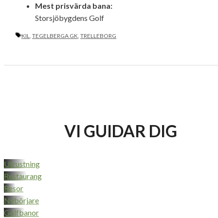
Mest prisvärda bana:
Storsjöbygdens Golf
ETIKETTER
KIL
,
TEGELBERGA GK
,
TRELLEBORG
VI GUIDAR DIG
Utrustning
Restaurang
Resor
Nybörjare
Golfbanor