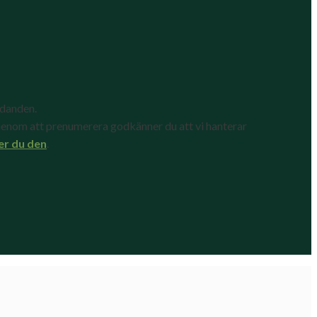
udanden.
enom att prenumerera godkänner du att vi hanterar
er du den
.