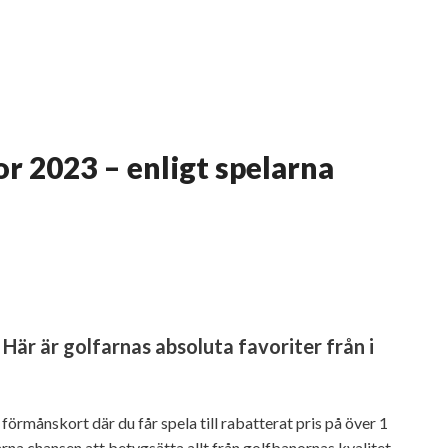
or 2023 – enligt spelarna
Här är golfarnas absoluta favoriter från i
örmånskort där du får spela till rabatterat pris på över 1
na chansen att betygsätta allt från golfbanornas kvalitet,