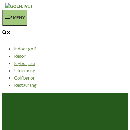
Hoppa
till
MENY
innehåll
Indoor golf
Resor
Nybörjare
Utrustning
Golfbanor
Restaurang