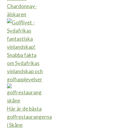
Chardonnay-
älskaren
Snabba fakta
om Sydafrikas
vinlandskap och
golfupplevelser
Här är de bästa
golfrestaurangerna
i Skåne