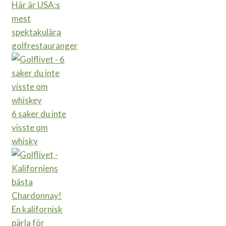
Här är USA:s
mest
spektakulära
golfrestauranger
6 saker du inte
visste om
whisky
En kalifornisk
pärla för