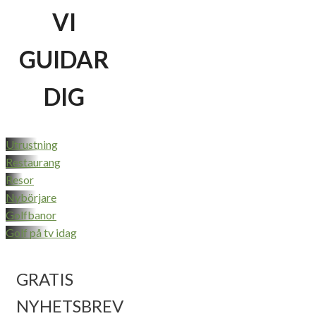
VI
GUIDAR
DIG
Utrustning
Restaurang
Resor
Nybörjare
Golfbanor
Golf på tv idag
GRATIS
NYHETSBREV