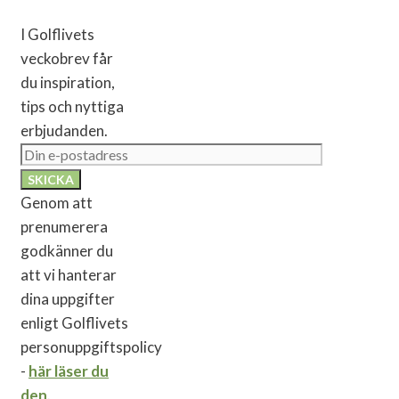
I Golflivets
veckobrev får
du inspiration,
tips och nyttiga
erbjudanden.
Genom att
prenumerera
godkänner du
att vi hanterar
dina uppgifter
enligt Golflivets
personuppgiftspolicy
-
här läser du
den
.