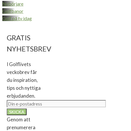
Nybörjare
Golfbanor
Golf på tv idag
GRATIS
NYHETSBREV
I Golflivets
veckobrev får
du inspiration,
tips och nyttiga
erbjudanden.
Genom att
prenumerera