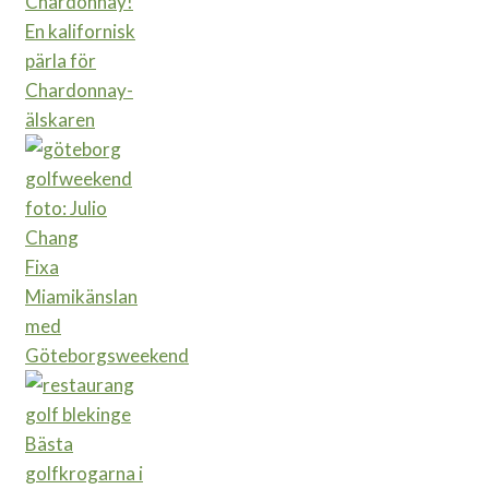
En kalifornisk
pärla för
Chardonnay-
älskaren
Fixa
Miamikänslan
med
Göteborgsweekend
Bästa
golfkrogarna i