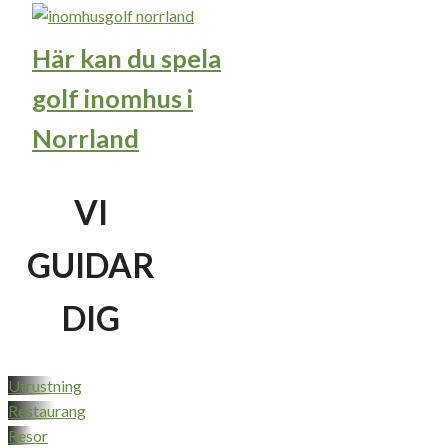
Här kan du spela
golf inomhus i
Norrland
VI
GUIDAR
DIG
Utrustning
Restaurang
Resor