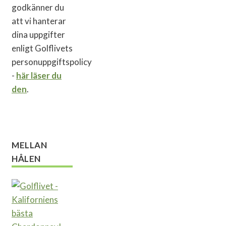
godkänner du
att vi hanterar
dina uppgifter
enligt Golflivets
personuppgiftspolicy
-
här läser du
den
.
MELLAN
HÅLEN