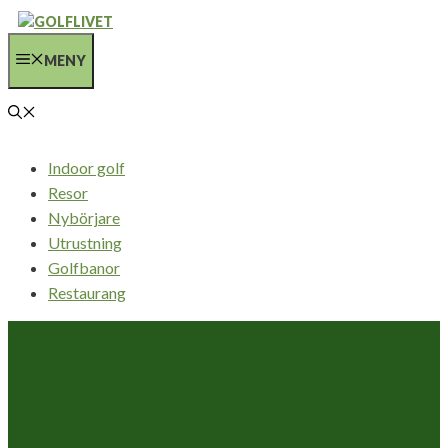
Hoppa
till
MENY
innehåll
Indoor golf
Resor
Nybörjare
Utrustning
Golfbanor
Restaurang