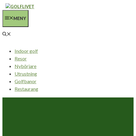
Hoppa
till
MENY
innehåll
Indoor golf
Resor
Nybörjare
Utrustning
Golfbanor
Restaurang