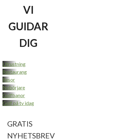
VI
GUIDAR
DIG
Utrustning
Restaurang
Resor
Nybörjare
Golfbanor
Golf på tv idag
GRATIS
NYHETSBREV