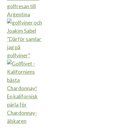
golfresan till
Argentina
”Därför samlar
jag på
golfviner”
En kalifornisk
pärla för
Chardonnay-
älskaren