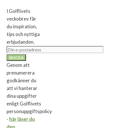
I Golflivets
veckobrev får
du inspiration,
tips och nyttiga
erbjudanden.
Genom att
prenumerera
godkänner du
att vi hanterar
dina uppgifter
enligt Golflivets
personuppgiftspolicy
-
här läser du
den
.