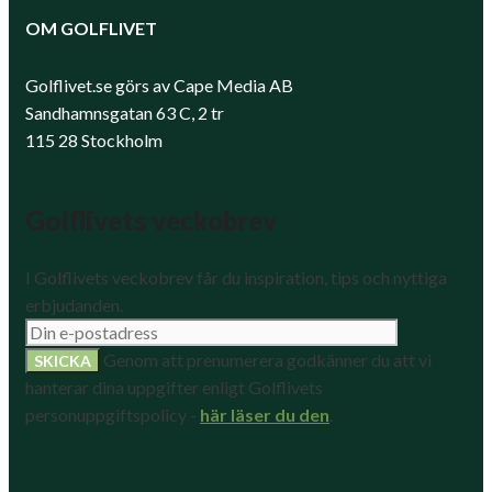
OM GOLFLIVET
Golflivet.se görs av Cape Media AB
Sandhamnsgatan 63 C, 2 tr
115 28 Stockholm
Golflivets veckobrev
I Golflivets veckobrev får du inspiration, tips och nyttiga
erbjudanden.
Genom att prenumerera godkänner du att vi
hanterar dina uppgifter enligt Golflivets
personuppgiftspolicy -
här läser du den
.