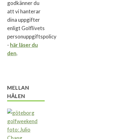
godkänner du
att vi hanterar
dina uppgifter
enligt Golflivets
personuppgiftspolicy
-
här läser du
den
.
MELLAN
HÅLEN