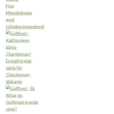
Fixa
Miamikänslan
med
Göteborgsweekend
En kalifornisk
pärla för
Chardonnay-
älskaren