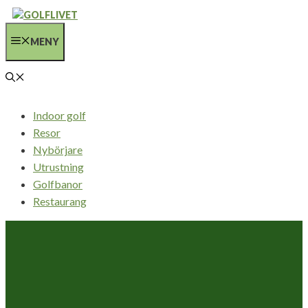
Hoppa
till
MENY
innehåll
Indoor golf
Resor
Nybörjare
Utrustning
Golfbanor
Restaurang