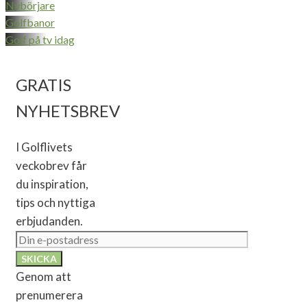
Nybörjare
Golfbanor
Golf på tv idag
GRATIS
NYHETSBREV
I Golflivets
veckobrev får
du inspiration,
tips och nyttiga
erbjudanden.
Genom att
prenumerera