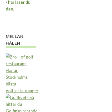
-
här läser du
den
.
MELLAN
HÅLEN
Här är
Stockholms
bästa
golfrestauranger