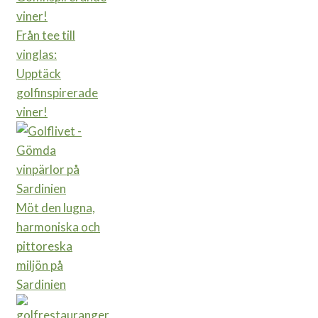
Från tee till
vinglas:
Upptäck
golfinspirerade
viner!
Möt den lugna,
harmoniska och
pittoreska
miljön på
Sardinien