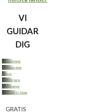
VI
GUIDAR
DIG
Utrustning
Restaurang
Resor
Nybörjare
Golfbanor
Golf på tv idag
GRATIS