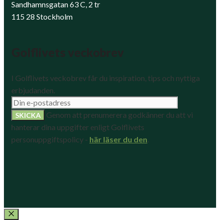
Sandhamnsgatan 63 C, 2 tr
115 28 Stockholm
Golflivets veckobrev
I Golflivets veckobrev får du inspiration, tips och nyttiga
erbjudanden.
Genom att prenumerera godkänner du att vi
hanterar dina uppgifter enligt Golflivets
personuppgiftspolicy -
här läser du den
.