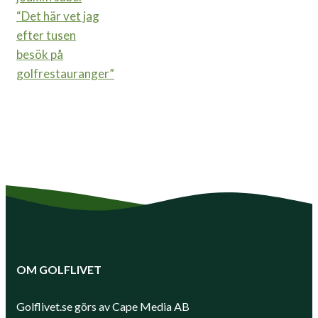
“Det här vet jag
efter tusen
besök på
golfrestauranger”
OM GOLFLIVET
Golflivet.se görs av Cape Media AB