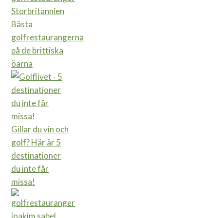
Bästa
golfrestaurangerna
på de brittiska
öarna
Gillar du vin och
golf? Här är 5
destinationer
du inte får
missa!