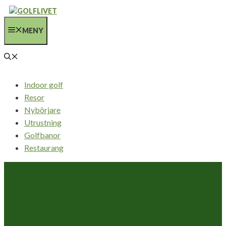
Hoppa
till
MENY
innehåll
Indoor golf
Resor
Nybörjare
Utrustning
Golfbanor
Restaurang