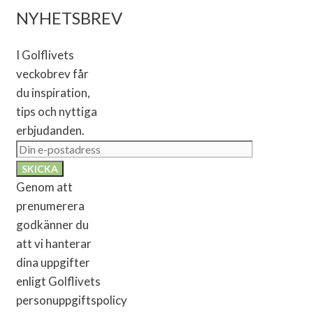
NYHETSBREV
I Golflivets
veckobrev får
du inspiration,
tips och nyttiga
erbjudanden.
Genom att
prenumerera
godkänner du
att vi hanterar
dina uppgifter
enligt Golflivets
personuppgiftspolicy