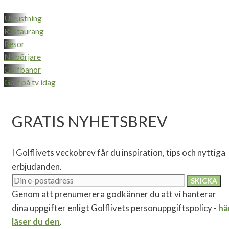
Utrustning
Restaurang
Resor
Nybörjare
Golfbanor
Golf på tv idag
GRATIS NYHETSBREV
I Golflivets veckobrev får du inspiration, tips och nyttiga
erbjudanden.
Genom att prenumerera godkänner du att vi hanterar
dina uppgifter enligt Golflivets personuppgiftspolicy -
hä
läser du den
.