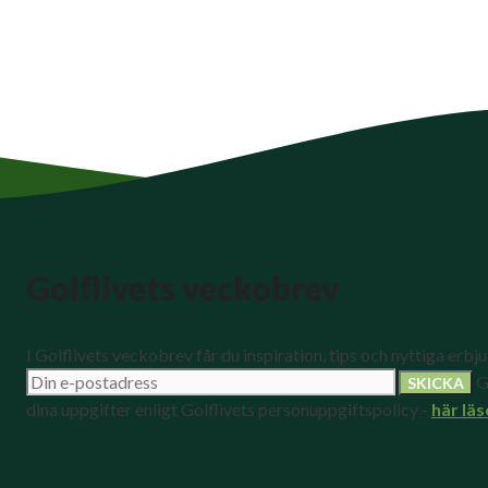
Golflivets veckobrev
I Golflivets veckobrev får du inspiration, tips och nyttiga erbj
G
dina uppgifter enligt Golflivets personuppgiftspolicy -
här läs