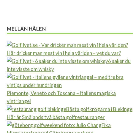
MELLAN HÅLEN
Här dricker man mest vin i hela världen – vet du var?
6 saker du
inte visste om whisky
Piemonte, Veneto och Toscana – Italiens magiska
vintriangel
Bästa golfkrogarna i Blekinge
Här är Smålands två bästa golfrestauranger
Fixa