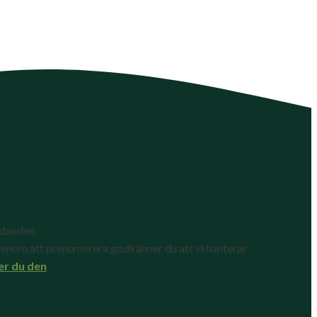
udanden.
enom att prenumerera godkänner du att vi hanterar
er du den
.