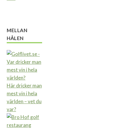
MELLAN
HÅLEN
Här dricker man
mest vin i hela
världen – vet du
var?