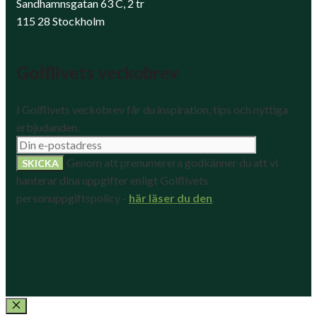
Sandhamnsgatan 63 C, 2 tr
115 28 Stockholm
Golflivets veckobrev
I Golflivets veckobrev får du inspiration, tips och nyttiga
erbjudanden.
Genom att prenumerera godkänner du att vi
hanterar dina uppgifter enligt Golflivets
personuppgiftspolicy -
här läser du den
.