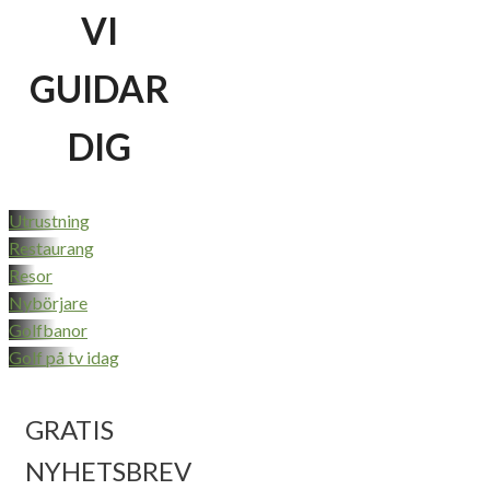
VI
GUIDAR
DIG
Utrustning
Restaurang
Resor
Nybörjare
Golfbanor
Golf på tv idag
GRATIS
NYHETSBREV