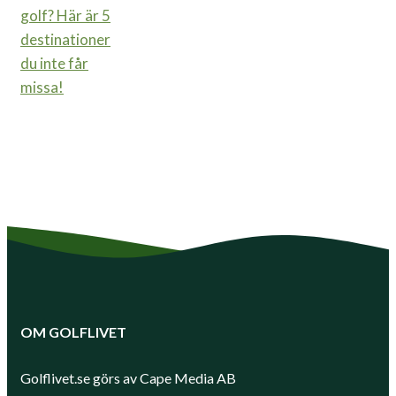
golf? Här är 5
destinationer
du inte får
missa!
OM GOLFLIVET
Golflivet.se görs av Cape Media AB