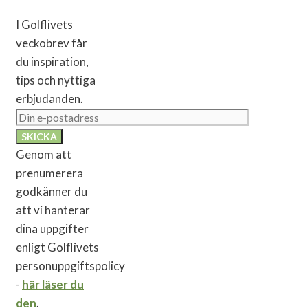
I Golflivets
veckobrev får
du inspiration,
tips och nyttiga
erbjudanden.
Genom att
prenumerera
godkänner du
att vi hanterar
dina uppgifter
enligt Golflivets
personuppgiftspolicy
-
här läser du
den
.