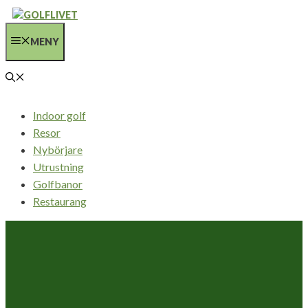
Hoppa
till
MENY
innehåll
Indoor golf
Resor
Nybörjare
Utrustning
Golfbanor
Restaurang