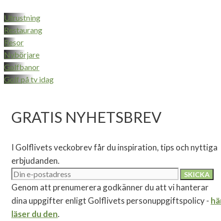
Utrustning
Restaurang
Resor
Nybörjare
Golfbanor
Golf på tv idag
GRATIS NYHETSBREV
I Golflivets veckobrev får du inspiration, tips och nyttiga
erbjudanden.
Genom att prenumerera godkänner du att vi hanterar
dina uppgifter enligt Golflivets personuppgiftspolicy -
hä
läser du den
.