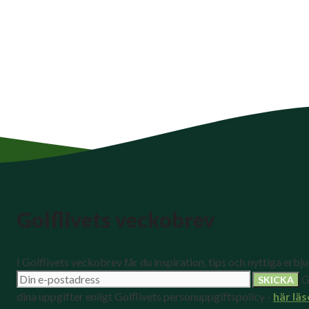
Golflivets veckobrev
I Golflivets veckobrev får du inspiration, tips och nyttiga erbj
G
dina uppgifter enligt Golflivets personuppgiftspolicy -
här läs