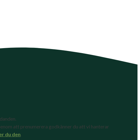
udanden.
enom att prenumerera godkänner du att vi hanterar
er du den
.