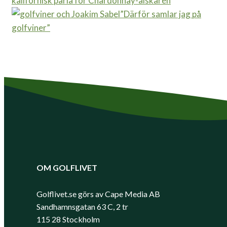
kalifornisk pärla för Chardonnay-älskaren
”Därför samlar jag på
golfviner”
OM GOLFLIVET
Golflivet.se görs av Cape Media AB
Sandhamnsgatan 63 C, 2 tr
115 28 Stockholm