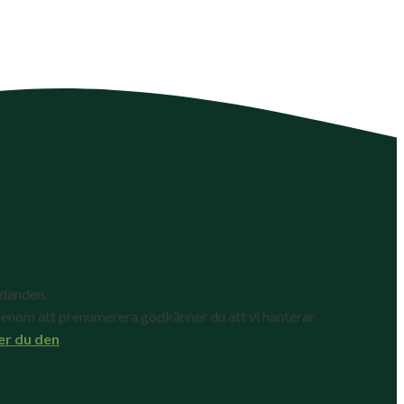
udanden.
enom att prenumerera godkänner du att vi hanterar
er du den
.