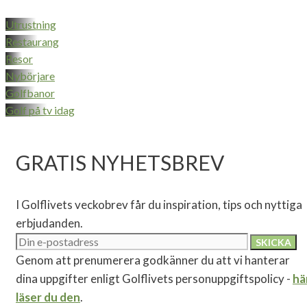
Utrustning
Restaurang
Resor
Nybörjare
Golfbanor
Golf på tv idag
GRATIS NYHETSBREV
I Golflivets veckobrev får du inspiration, tips och nyttiga
erbjudanden.
Genom att prenumerera godkänner du att vi hanterar
dina uppgifter enligt Golflivets personuppgiftspolicy -
hä
läser du den
.