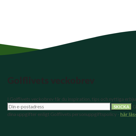
Golflivets veckobrev
I Golflivets veckobrev får du inspiration, tips och nyttiga erbj
G
dina uppgifter enligt Golflivets personuppgiftspolicy -
här läs