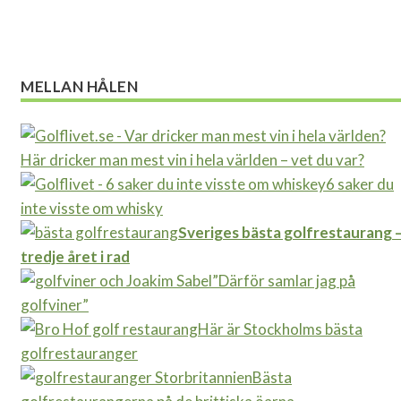
MELLAN HÅLEN
Här dricker man mest vin i hela världen – vet du var?
6 saker du
inte visste om whisky
Sveriges bästa golfrestaurang 
tredje året i rad
”Därför samlar jag på
golfviner”
Här är Stockholms bästa
golfrestauranger
Bästa