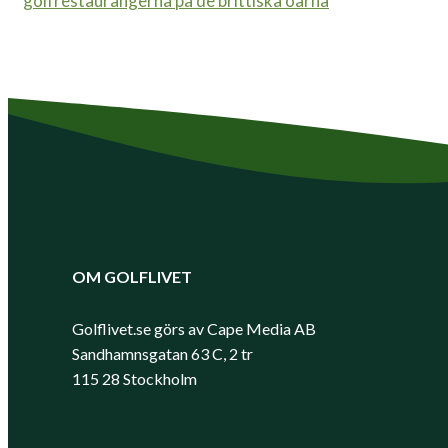
golfrestaurangerna på de brittiska öarna
OM GOLFLIVET
Golflivet.se görs av Cape Media AB
Sandhamnsgatan 63 C, 2 tr
115 28 Stockholm