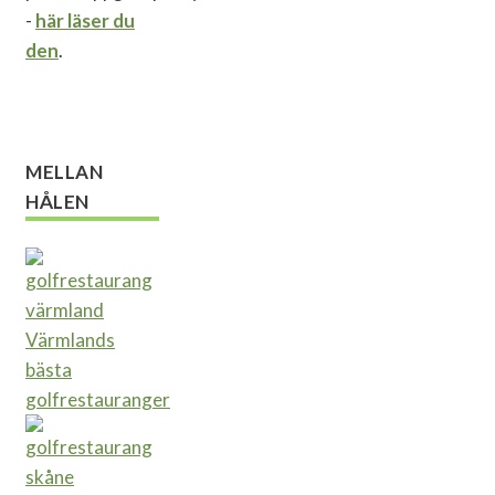
-
här läser du
den
.
MELLAN
HÅLEN
Värmlands
bästa
golfrestauranger