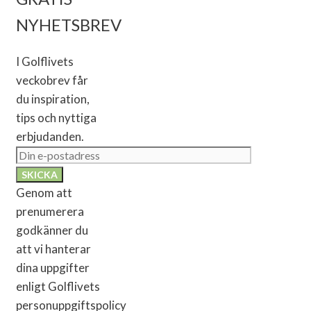
NYHETSBREV
I Golflivets
veckobrev får
du inspiration,
tips och nyttiga
erbjudanden.
Genom att
prenumerera
godkänner du
att vi hanterar
dina uppgifter
enligt Golflivets
personuppgiftspolicy