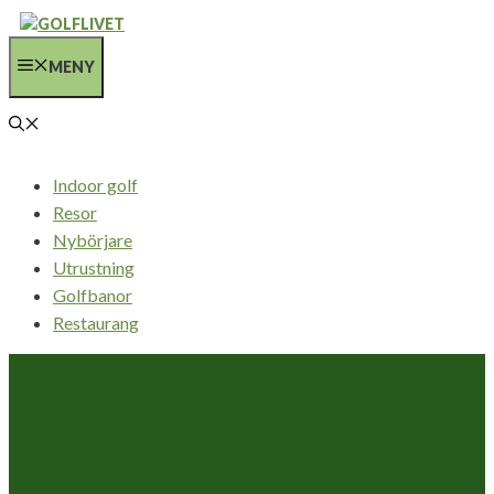
Hoppa
till
MENY
innehåll
Indoor golf
Resor
Nybörjare
Utrustning
Golfbanor
Restaurang