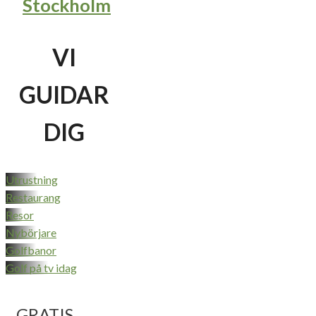
Stockholm
VI
GUIDAR
DIG
Utrustning
Restaurang
Resor
Nybörjare
Golfbanor
Golf på tv idag
GRATIS