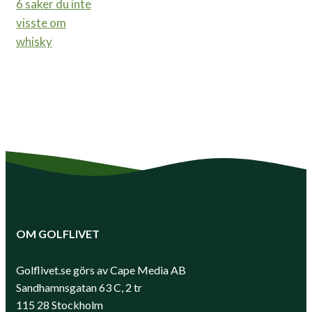
6 saker du inte
visste om
whisky
OM GOLFLIVET
Golflivet.se görs av Cape Media AB
Sandhamnsgatan 63 C, 2 tr
115 28 Stockholm