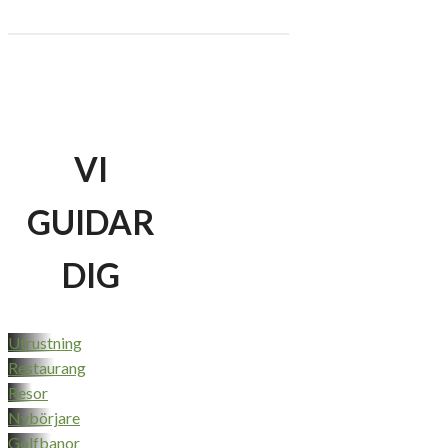
VI
GUIDAR
DIG
Utrustning
Restaurang
Resor
Nybörjare
Golfbanor