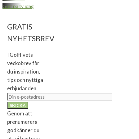
Golf på tv idag
GRATIS
NYHETSBREV
I Golflivets
veckobrev får
du inspiration,
tips och nyttiga
erbjudanden.
Genom att
prenumerera
godkänner du
att vi hanterar