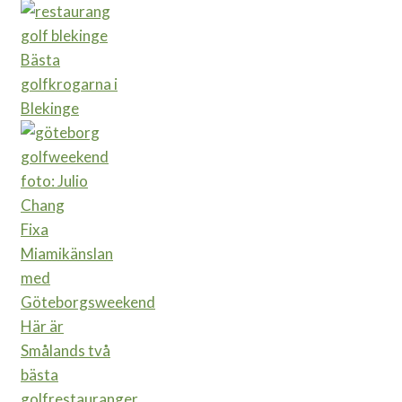
Bästa
golfkrogarna i
Blekinge
Fixa
Miamikänslan
med
Göteborgsweekend
Här är
Smålands två
bästa
golfrestauranger