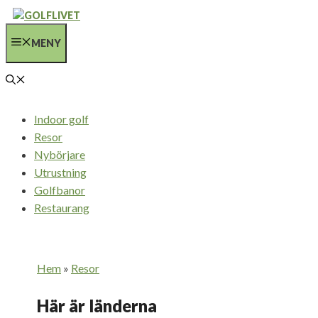
Hoppa
till
MENY
innehåll
Indoor golf
Resor
Nybörjare
Utrustning
Golfbanor
Restaurang
Hem
»
Resor
Här är länderna