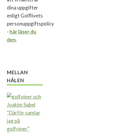
dina uppgifter
enligt Golflivets
personuppgiftspolicy
-
här läser du
den
.
MELLAN
HÅLEN
”Därför samlar
jag på
golfviner”