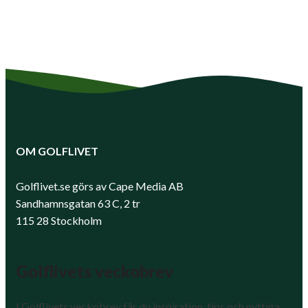
OM GOLFLIVET
Golflivet.se görs av Cape Media AB
Sandhamnsgatan 63 C, 2 tr
115 28 Stockholm
Golflivets veckobrev
I Golflivets veckobrev får du inspiration, tips och nyttiga