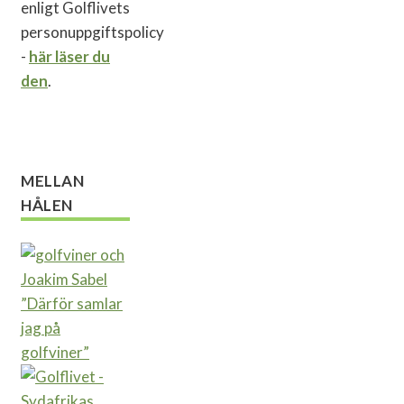
enligt Golflivets
personuppgiftspolicy
-
här läser du
den
.
MELLAN
HÅLEN
”Därför samlar
jag på
golfviner”