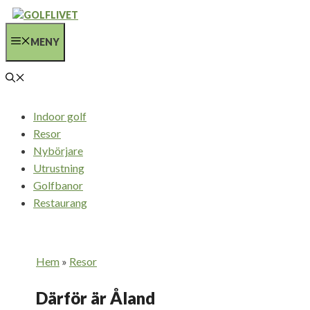
Hoppa
till
MENY
innehåll
Indoor golf
Resor
Nybörjare
Utrustning
Golfbanor
Restaurang
Hem
»
Resor
Därför är Åland