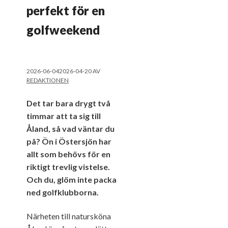
perfekt för en
golfweekend
2026-06-04
2026-04-20
AV
REDAKTIONEN
Det tar bara drygt två
timmar att ta sig till
Åland, så vad väntar du
på? Ön i Östersjön har
allt som behövs för en
riktigt trevlig vistelse.
Och du, glöm inte packa
ned golfklubborna.
Närheten till natursköna