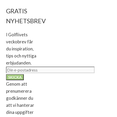
GRATIS
NYHETSBREV
I Golflivets
veckobrev får
du inspiration,
tips och nyttiga
erbjudanden.
Genom att
prenumerera
godkänner du
att vi hanterar
dina uppgifter