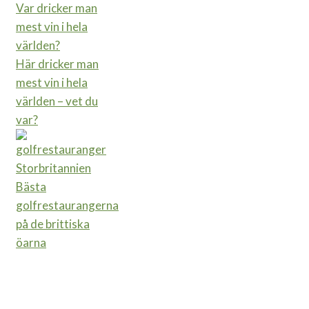
Här dricker man
mest vin i hela
världen – vet du
var?
Bästa
golfrestaurangerna
på de brittiska
öarna