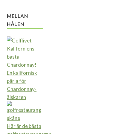
MELLAN
HÅLEN
En kalifornisk
pärla för
Chardonnay-
älskaren
Här är de bästa