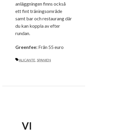
anläggningen finns också
ett fint träningsområde
samt bar och restaurang där
du kan koppla av efter
rundan.
Greenfee:
Från 55 euro
ETIKETTER
ALICANTE
,
SPANIEN
VI