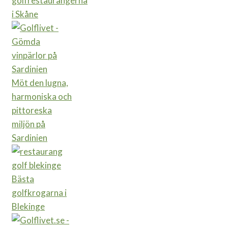
golfrestaurangerna
i Skåne
Möt den lugna,
harmoniska och
pittoreska
miljön på
Sardinien
Bästa
golfkrogarna i
Blekinge