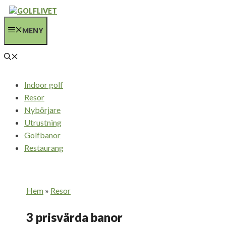
Hoppa
till
MENY
innehåll
Indoor golf
Resor
Nybörjare
Utrustning
Golfbanor
Restaurang
Hem
»
Resor
3 prisvärda banor