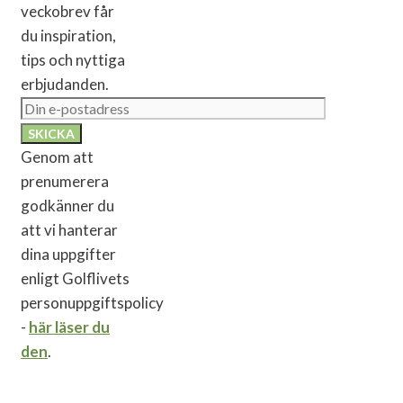
veckobrev får
du inspiration,
tips och nyttiga
erbjudanden.
Genom att
prenumerera
godkänner du
att vi hanterar
dina uppgifter
enligt Golflivets
personuppgiftspolicy
-
här läser du
den
.