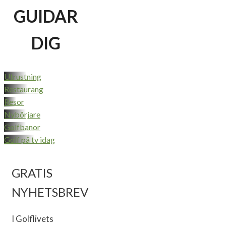
GUIDAR
DIG
Utrustning
Restaurang
Resor
Nybörjare
Golfbanor
Golf på tv idag
GRATIS
NYHETSBREV
I Golflivets