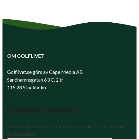
OM GOLFLIVET
Golflivet.se görs av Cape Media AB
Sandhamnsgatan 63 C, 2 tr
115 28 Stockholm
Golflivets veckobrev
I Golflivets veckobrev får du inspiration, tips och nyttiga
erbjudanden.