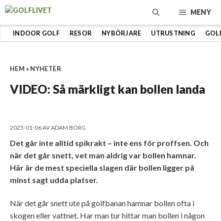
Hoppa
MENY
till
innehåll
INDOOR GOLF
RESOR
NYBÖRJARE
UTRUSTNING
GOL
HEM
»
NYHETER
VIDEO: Så märkligt kan bollen landa
2025-01-06
AV
ADAM BORG
Det går inte alltid spikrakt – inte ens för proffsen. Och
när det går snett, vet man aldrig var bollen hamnar.
Här är de mest speciella slagen där bollen ligger på
minst sagt udda platser.
När det går snett ute på golfbanan hamnar bollen ofta i
skogen eller vattnet. Har man tur hittar man bollen i någon