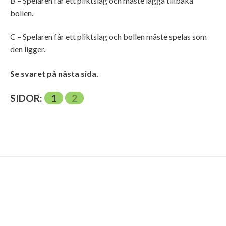
B – Spelaren får ett pliktslag och måste lägga tillbaka
bollen.
C – Spelaren får ett pliktslag och bollen måste spelas som
den ligger.
Se svaret på nästa sida.
SIDOR:
1
2