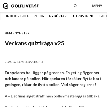
Hoppa
MENY
till
innehåll
INDOOR GOLF
RESOR
NYBÖRJARE
UTRUSTNING
GOL
HEM
»
NYHETER
Veckans quizfråga v25
2026-06-15
AV
REDAKTIONEN
En spelares boll ligger på greenen. En geting flyger ner
och landar på bollen. När spelaren försöker flytta bort
getingen, råkar de flytta bollen. Vad säger reglerna?
A – Det finns inget straff, men bollen måste läggas tillbaka.