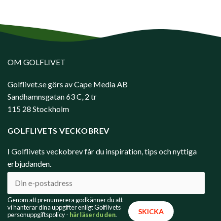
OM GOLFLIVET
Golflivet.se görs av Cape Media AB
Sandhamnsgatan 63 C, 2 tr
115 28 Stockholm
GOLFLIVETS VECKOBREV
I Golflivets veckobrev får du inspiration, tips och nyttiga
erbjudanden.
Genom att prenumerera godkänner du att
vi hanterar dina uppgifter enligt Golflivets
personuppgiftspolicy -
här läser du den
.