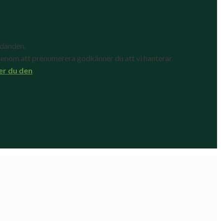
udanden.
enom att prenumerera godkänner du att vi hanterar
er du den
.