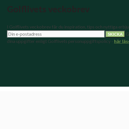
Golflivets veckobrev
I Golflivets veckobrev får du inspiration, tips och nyttiga erbj
G
dina uppgifter enligt Golflivets personuppgiftspolicy -
här läs