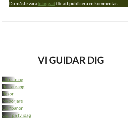
Du måste vara
inloggad
för att publicera en kommentar.
VI GUIDAR DIG
Utrustning
Restaurang
Resor
Nybörjare
Golfbanor
Golf på tv idag