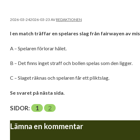
2026-03-24
2026-03-23
AV
REDAKTIONEN
I en match träffar en spelares slag från fairwayen av m
A – Spelaren förlorar hålet.
B – Det finns inget straff och bollen spelas som den ligger.
C – Slaget räknas och spelaren får ett pliktslag.
Se svaret på nästa sida.
SIDOR:
1
2
Lämna en kommentar