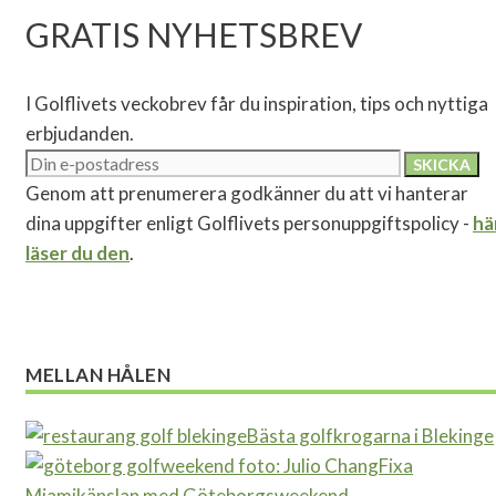
GRATIS NYHETSBREV
I Golflivets veckobrev får du inspiration, tips och nyttiga
erbjudanden.
Genom att prenumerera godkänner du att vi hanterar
dina uppgifter enligt Golflivets personuppgiftspolicy -
hä
läser du den
.
MELLAN HÅLEN
Bästa golfkrogarna i Blekinge
Fixa
Miamikänslan med Göteborgsweekend