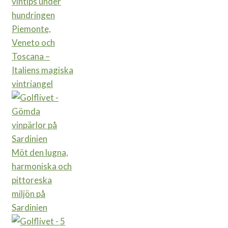
Piemonte,
Veneto och
Toscana –
Italiens magiska
vintriangel
Möt den lugna,
harmoniska och
pittoreska
miljön på
Sardinien