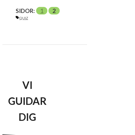
SIDOR:
1
2
ETIKETTER
QUIZ
VI
GUIDAR
DIG