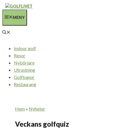
Hoppa
till
MENY
innehåll
Indoor golf
Resor
Nybörjare
Utrustning
Golfbanor
Restaurang
Hem
»
Nyheter
Veckans golfquiz