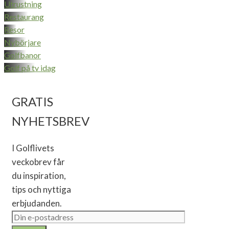
Utrustning
Restaurang
Resor
Nybörjare
Golfbanor
Golf på tv idag
GRATIS
NYHETSBREV
I Golflivets
veckobrev får
du inspiration,
tips och nyttiga
erbjudanden.