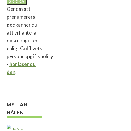
Genom att
prenumerera
godkänner du
att vi hanterar
dina uppgifter
enligt Golflivets
personuppgiftspolicy
-
här läser du
den
.
MELLAN
HÅLEN