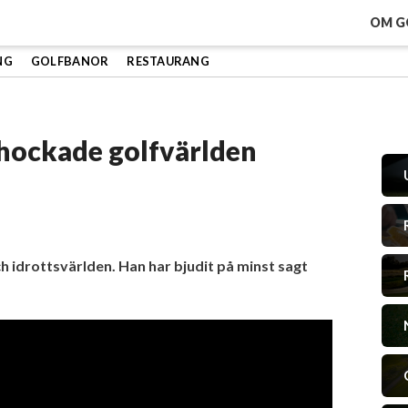
OM G
NG
GOLFBANOR
RESTAURANG
hockade golfvärlden
ch idrottsvärlden. Han har bjudit på minst sagt