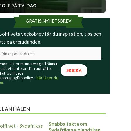
GOLF PÅ TV IDAG
GRATIS NYHETSBREV
 Golflivets veckobrev får du inspiration, tips och
yttiga erbjudanden.
nom att prenumerera godkänner
 att vi hanterar dina uppgifter
ligt Golflivets
rsonuppgiftspolicy -
här läser du
en
.
LLAN HÅLEN
Snabba fakta om
Sydafrikas vinlandskap