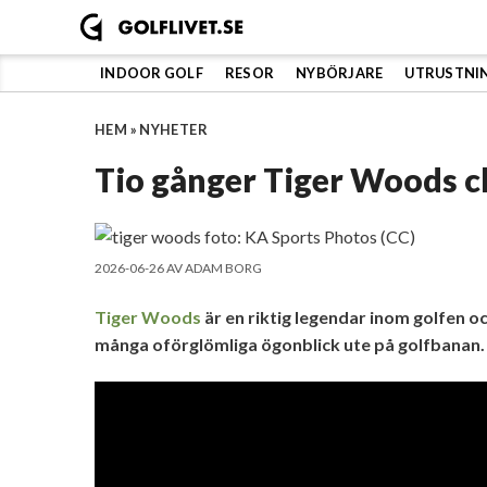
Hoppa
till
innehåll
INDOOR GOLF
RESOR
NYBÖRJARE
UTRUSTNI
HEM
»
NYHETER
Tio gånger Tiger Woods c
2026-06-26
AV
ADAM BORG
Tiger Woods
är en riktig legendar inom golfen o
många oförglömliga ögonblick ute på golfbanan.