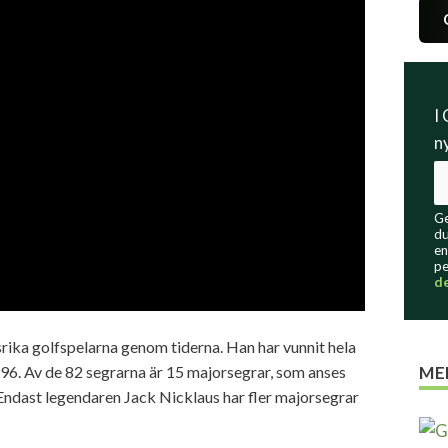
I
n
Ge
du
en
pe
d
ika golfspelarna genom tiderna. Han har vunnit hela
6. Av de 82 segrarna är 15 majorsegrar, som anses
ME
 Endast legendaren Jack Nicklaus har fler majorsegrar