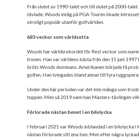
Från slutet av 1990-talet och till slutet på 2000-tal
tävlade. Woods intåg på PGA Touren ökade intresset
otroligt populär utanför golfvärlden.
683 veckor som världsetta
Woods har världsrekordet för flest veckor som numm
tronen. Han var världens bästa från den 15 juni 1997 
bröts Woods dominans. Amerikanen började få probl
golfen. Han tvingades bland annat till fyra ryggopera
Under den här perioden var det inte många som trodde 
toppen. Men så 2019 vann han Masters-tävlingen vilke
Förlorade nästan benet i en bilolycka
I februari 2021 var Woods inblandad i en bilolycka i K
nästan förlorade sitt ena ben. Men efter några lyckad