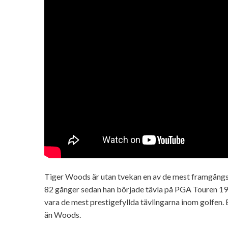
Tiger Woods är utan tvekan en av de mest framgångsr
82 gånger sedan han började tävla på PGA Touren 199
vara de mest prestigefyllda tävlingarna inom golfen.
än Woods.