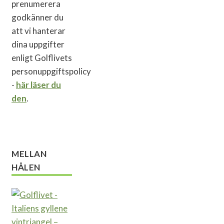
prenumerera
godkänner du
att vi hanterar
dina uppgifter
enligt Golflivets
personuppgiftspolicy
-
här läser du
den
.
MELLAN
HÅLEN