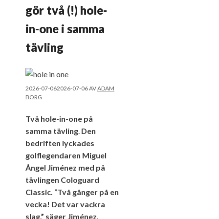
gör två (!) hole-
in-one i samma
tävling
2026-07-06
2026-07-06
AV
ADAM
BORG
Två hole-in-one på
samma tävling
.
Den
bedriften lyckades
golflegendaren Miguel
Ángel Jiménez med på
tävlingen Cologuard
Classic.
”
Två gånger på en
vecka! Det var vackra
slag,” säger Jiménez.