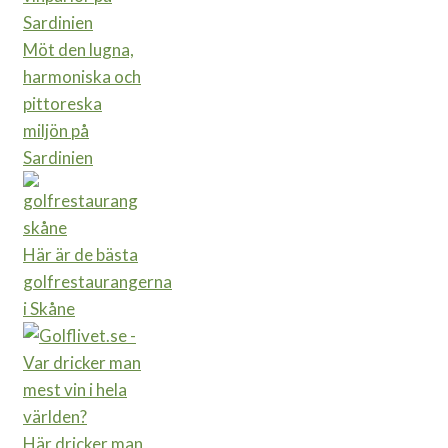
Möt den lugna,
harmoniska och
pittoreska
miljön på
Sardinien
Här är de bästa
golfrestaurangerna
i Skåne
Här dricker man