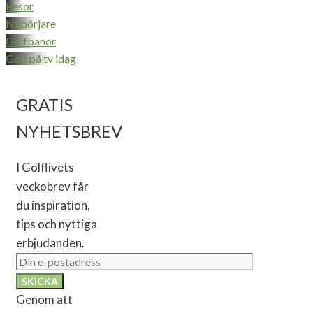
Resor
Nybörjare
Golfbanor
Golf på tv idag
GRATIS
NYHETSBREV
I Golflivets
veckobrev får
du inspiration,
tips och nyttiga
erbjudanden.
Genom att