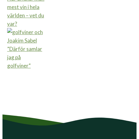
mest vin i hela
världen – vet du
var?
”Därför samlar
jag på
golfviner”