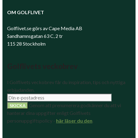
OM GOLFLIVET
Golflivet.se görs av Cape Media AB
Sandhamnsgatan 63 C, 2 tr
115 28 Stockholm
Golflivets veckobrev
I Golflivets veckobrev får du inspiration, tips och nyttiga
erbjudanden.
Genom att prenumerera godkänner du att vi
hanterar dina uppgifter enligt Golflivets
personuppgiftspolicy -
här läser du den
.