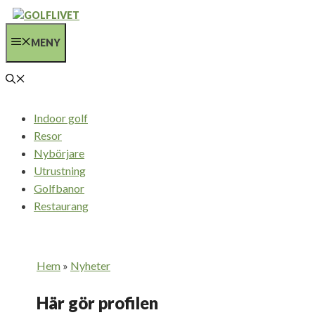
Hoppa
till
MENY
innehåll
Indoor golf
Resor
Nybörjare
Utrustning
Golfbanor
Restaurang
Hem
»
Nyheter
Här gör profilen