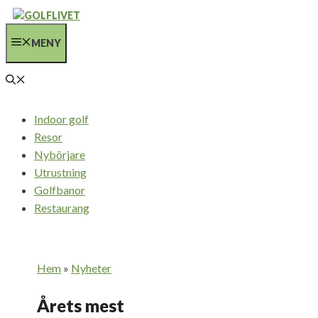
Hoppa
till
MENY
innehåll
Indoor golf
Resor
Nybörjare
Utrustning
Golfbanor
Restaurang
Hem
»
Nyheter
Årets mest