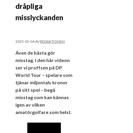
dråpliga
misslyckanden
2025-02-04
AV
REDAKTIONEN
Även de bästa gör
misstag. I den här videon
ser vi proffsen på DP
World Tour – spelare som
tjänar miljontals kronor
på sitt spel – begå
misstag som kan kännas
igen av vilken
amatörgolfare som helst.