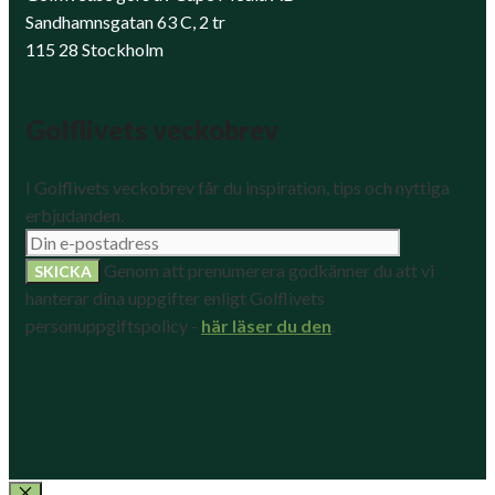
Sandhamnsgatan 63 C, 2 tr
115 28 Stockholm
Golflivets veckobrev
I Golflivets veckobrev får du inspiration, tips och nyttiga
erbjudanden.
Genom att prenumerera godkänner du att vi
hanterar dina uppgifter enligt Golflivets
personuppgiftspolicy -
här läser du den
.