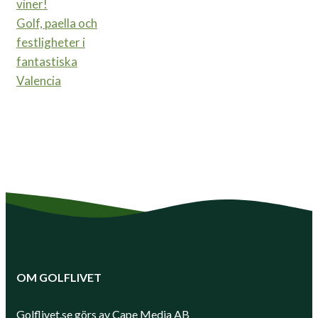
viner!
Golf, paella och
festligheter i
fantastiska
Valencia
OM GOLFLIVET
Golflivet.se görs av Cape Media AB