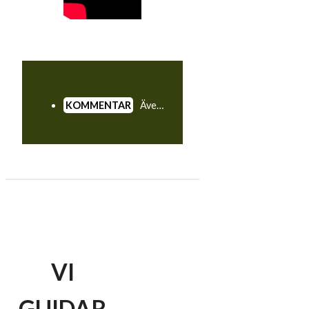
Även de bästa gör misstag. I den här videon ser vi proffsen på DP World Tour – spelare som tjänar miljontals kronor på sitt spel – begå misstag som kan kännas igen av vilken amatörgolfare som helst.
VI
GUIDAR