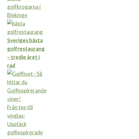
golfkrogarna i
Blekinge
Sveriges bästa
golfrestaurang
– tredje året i
rad
Från tee till
vinglas:
Upptäck
golfinspirerade