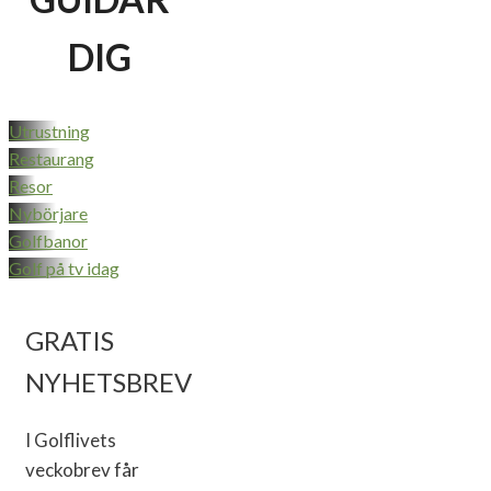
DIG
Utrustning
Restaurang
Resor
Nybörjare
Golfbanor
Golf på tv idag
GRATIS
NYHETSBREV
I Golflivets
veckobrev får