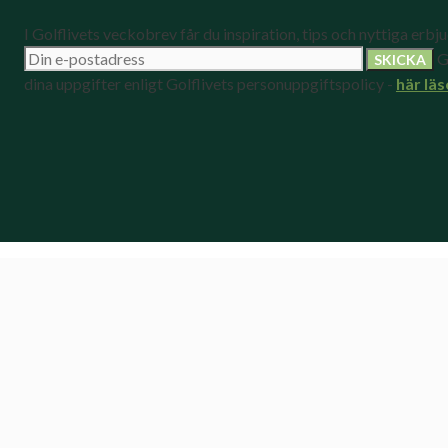
I Golflivets veckobrev får du inspiration, tips och nyttiga erbj
G
dina uppgifter enligt Golflivets personuppgiftspolicy -
här läs