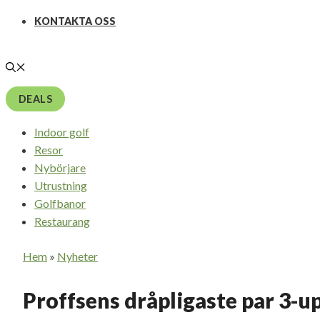
KONTAKTA OSS
DEALS
Indoor golf
Resor
Nybörjare
Utrustning
Golfbanor
Restaurang
Hem
»
Nyheter
Proffsens dråpligaste par 3-u