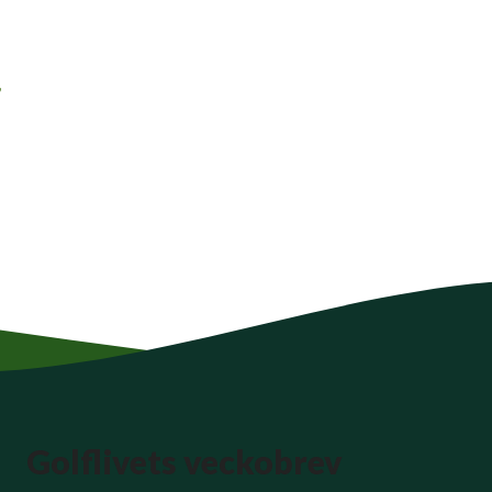
,
Golflivets veckobrev