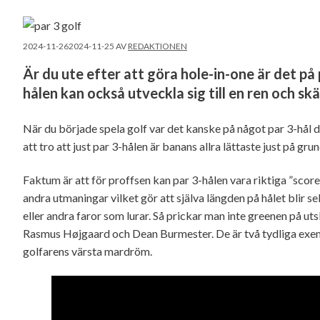
2024-11-26
2024-11-25
AV
REDAKTIONEN
Är du ute efter att göra hole-in-one är det på
hålen kan också utveckla sig till en ren och s
När du började spela golf var det kanske på något par 3-hål du
att tro att just par 3-hålen är banans allra lättaste just på grun
Faktum är att för proffsen kan par 3-hålen vara riktiga ”scor
andra utmaningar vilket gör att själva längden på hålet blir s
eller andra faror som lurar. Så prickar man inte greenen på uts
Rasmus Højgaard och Dean Burmester. De är två tydliga exempe
golfarens värsta mardröm.