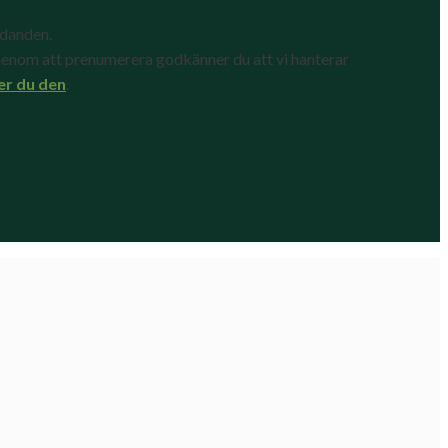
udanden.
enom att prenumerera godkänner du att vi hanterar
er du den
.