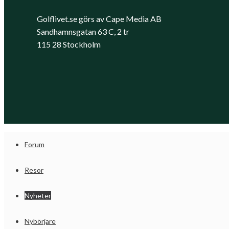
Golflivet.se görs av Cape Media AB
Sandhamnsgatan 63 C, 2 tr
115 28 Stockholm
Forum
Resor
Nyheter
Nybörjare