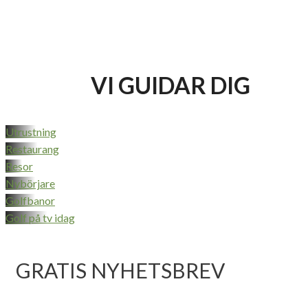
VI GUIDAR DIG
Utrustning
Restaurang
Resor
Nybörjare
Golfbanor
Golf på tv idag
GRATIS NYHETSBREV