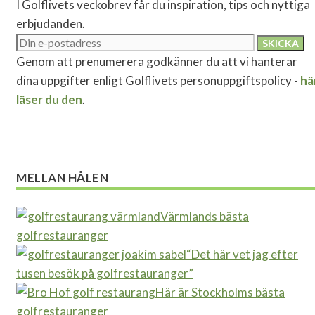
I Golflivets veckobrev får du inspiration, tips och nyttiga
erbjudanden.
Genom att prenumerera godkänner du att vi hanterar
dina uppgifter enligt Golflivets personuppgiftspolicy -
hä
läser du den
.
MELLAN HÅLEN
Värmlands bästa
golfrestauranger
“Det här vet jag efter
tusen besök på golfrestauranger”
Här är Stockholms bästa
golfrestauranger