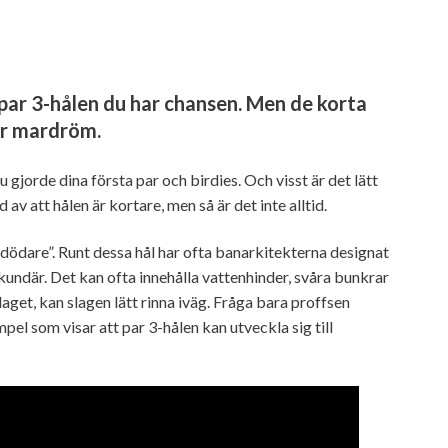
 par 3-hålen du har chansen. Men de korta
kär mardröm.
 gjorde dina första par och birdies. Och visst är det lätt
d av att hålen är kortare, men så är det inte alltid.
edödare”. Runt dessa hål har ofta banarkitekterna designat
ekundär. Det kan ofta innehålla vattenhinder, svåra bunkrar
laget, kan slagen lätt rinna iväg. Fråga bara proffsen
l som visar att par 3-hålen kan utveckla sig till