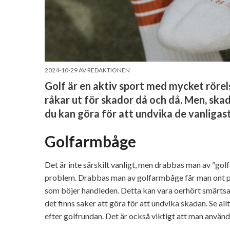
2024-10-29
AV
REDAKTIONEN
Golf är en aktiv sport med mycket rörels
råkar ut för skador då och då. Men, skad
du kan göra för att undvika de vanligas
Golfarmbåge
Det är inte särskilt vanligt, men drabbas man av ”gol
problem. Drabbas man av golfarmbåge får man ont på
som böjer handleden. Detta kan vara oerhört smärtsam
det finns saker att göra för att undvika skadan. Se all
efter golfrundan. Det är också viktigt att man använd