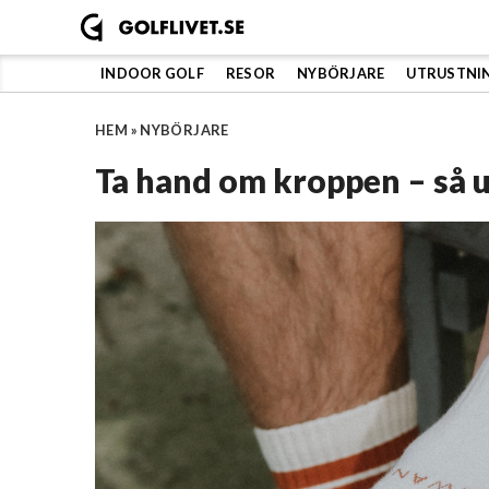
Hoppa
till
innehåll
INDOOR GOLF
RESOR
NYBÖRJARE
UTRUSTNI
HEM
»
NYBÖRJARE
Ta hand om kroppen – så 