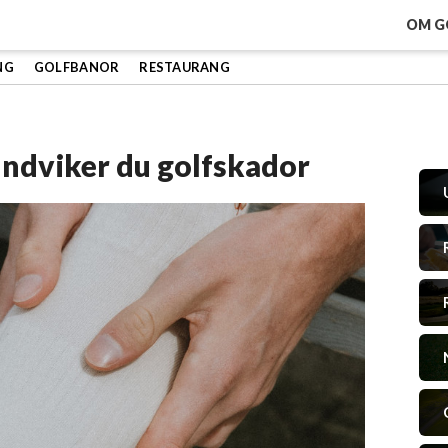
OM G
NG
GOLFBANOR
RESTAURANG
undviker du golfskador