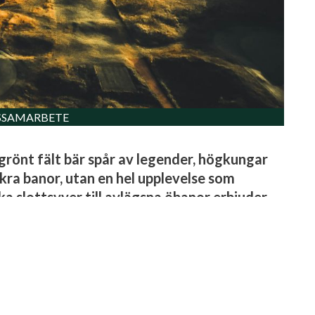
SAMARBETE
e grönt fält bär spår av legender, högkungar
ckra banor, utan en hel upplevelse som
ka slottsvyer till avlägsna öbanor erbjuder
t in i hjärtat.
ligger
County Louth Golf Club
– eller Baltray, som den
ka sjön är en favorit bland både proffs och amatörer. Banan
 av Irlands mest omhuldade golfpärlor.