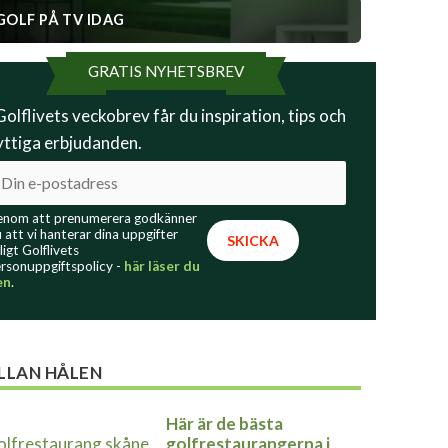
GOLF PÅ TV IDAG
GRATIS NYHETSBREV
 Golflivets veckobrev får du inspiration, tips och
yttiga erbjudanden.
nom att prenumerera godkänner
 att vi hanterar dina uppgifter
ligt Golflivets
rsonuppgiftspolicy -
här läser du
en
.
LLAN HÅLEN
Här är de bästa
golfrestaurangerna i