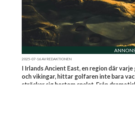
ANNONS
2025-07-16
AV
REDAKTIONEN
I Irlands Ancient East, en region där varj
och vikingar, hittar golfaren inte bara va
sträcker sig bortom spelet. Från dramatis
denna del av Irland en golfresa som går rät
Klassisk links och kunglig glans
I den lilla grevskapen Louth, även kallad ”Wee County”, 
oftast kallas. Denna traditionella linksbana vid Irländs
har levererat oförglömliga ronder sedan 1892 och är en