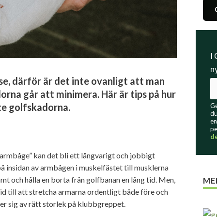
I
n
e, därför är det inte ovanligt att man
orna går att minimera. Här är tips på hur
te golfskadorna.
Ge
du
en
pe
d
farmbåge” kan det bli ett långvarigt och jobbigt
 insidan av armbågen i muskelfästet till musklerna
t och hålla en borta från golfbanan en lång tid. Men,
ME
tid till att stretcha armarna ordentligt både före och
er sig av rätt storlek på klubbgreppet.