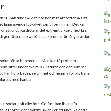
or
n 18-hålsrunda är det inte konstigt att fötterna slits.
det längsgående fotvalvet samt i benhinnan. Det kan
 För att undvika detta är det extremt viktigt med bra
 och ger fötterna bra stöd och komfort för långa rundor.
absolut bästa botemedlet. Man kan få problem i
a som sitter under axelmuskulaturen och den som ser
gar du kan köra både på gymmet och hemma för att träna
elpress med hantlar.
spelar golf eller inte. Golfare kan ibland få
 ut i höfter och stjärtmuskler. För att undvika detta