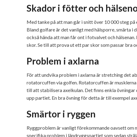
Skador i fötter och hälsen
Med tanke på att man går i snitt över 10 000 steg på e
Bland golfare är det vanligt med hälsporre, smärta i 
också hända att man får ont i fotvalvet och hälsenan.
skor. Se till att prova ut ett par skor som passar bra
Problem i axlarna
För att undvika problem i axlarna är stretching det 
rotatorcuffen via golfen. Rotatorcuffen är musklern
till att stabilisera axelkulan. Det finns enkla övnin
upp partiet. En bra övning för detta är till exempel ax
Smärtor i ryggen
Ryggproblem är vanligt förekommande oavsett om man 
specifika problem i ländryggspartiet som sedan strålar