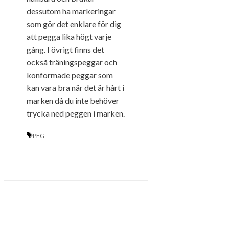
dessutom ha markeringar
som gör det enklare för dig
att pegga lika högt varje
gång. I övrigt finns det
också träningspeggar och
konformade peggar som
kan vara bra när det är hårt i
marken då du inte behöver
trycka ned peggen i marken.
ETIKETTER
PEG