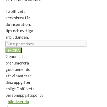
I Golflivets
veckobrev får
du inspiration,
tips och nyttiga
erbjudanden.
Genom att
prenumerera
godkänner du
att vi hanterar
dina uppgifter
enligt Golflivets
personuppgiftspolicy
-
här läser du