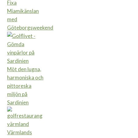
Fixa
Miamikänslan
med
Göteborgsweekend
Möt den lugna,
harmoniska och
pittoreska
miljön på
Sardinien
Värmlands