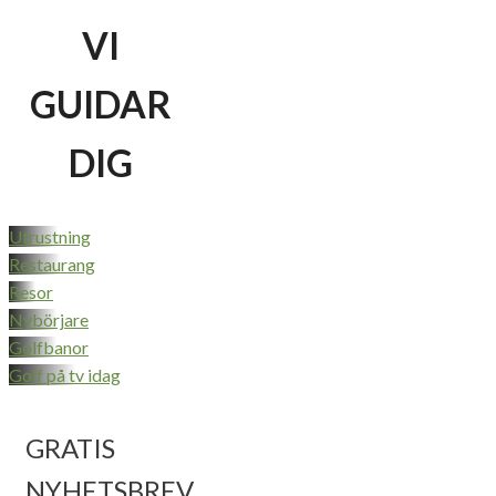
VI
GUIDAR
DIG
Utrustning
Restaurang
Resor
Nybörjare
Golfbanor
Golf på tv idag
GRATIS
NYHETSBREV