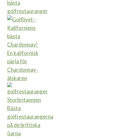
bästa
golfrestauranger
En kalifornisk
pärla för
Chardonnay-
älskaren
Bästa
golfrestaurangerna
på de brittiska
öarna