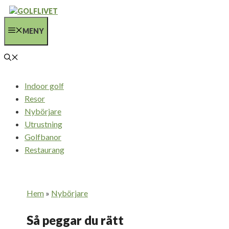
Hoppa
till
MENY
innehåll
Indoor golf
Resor
Nybörjare
Utrustning
Golfbanor
Restaurang
Hem
»
Nybörjare
Så peggar du rätt