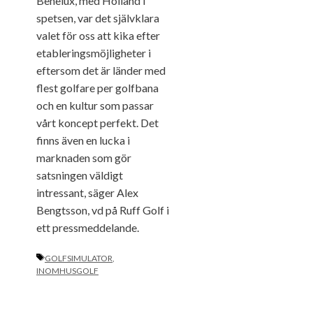
Benelux, med Holland i
spetsen, var det självklara
valet för oss att kika efter
etableringsmöjligheter i
eftersom det är länder med
flest golfare per golfbana
och en kultur som passar
vårt koncept perfekt. Det
finns även en lucka i
marknaden som gör
satsningen väldigt
intressant, säger Alex
Bengtsson, vd på Ruff Golf i
ett pressmeddelande.
ETIKETTER
GOLFSIMULATOR
,
INOMHUSGOLF