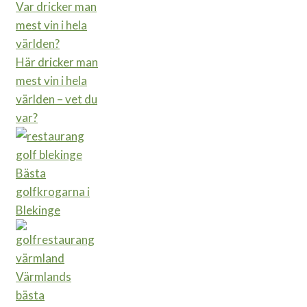
Här dricker man
mest vin i hela
världen – vet du
var?
Bästa
golfkrogarna i
Blekinge
Värmlands
bästa