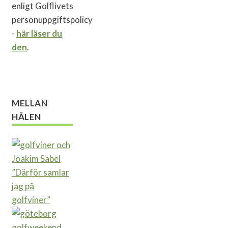
enligt Golflivets
personuppgiftspolicy
-
här läser du
den
.
MELLAN
HÅLEN
”Därför samlar
jag på
golfviner”