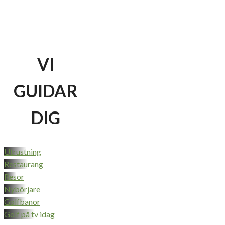
VI
GUIDAR
DIG
Utrustning
Restaurang
Resor
Nybörjare
Golfbanor
Golf på tv idag