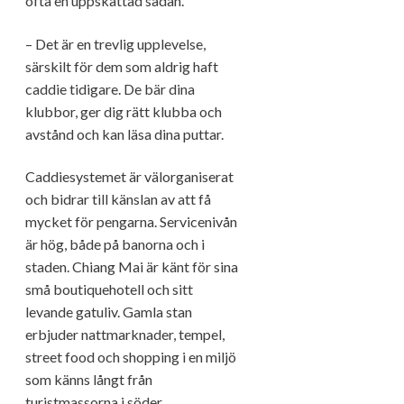
ofta en uppskattad sådan.
– Det är en trevlig upplevelse,
särskilt för dem som aldrig haft
caddie tidigare. De bär dina
klubbor, ger dig rätt klubba och
avstånd och kan läsa dina puttar.
Caddiesystemet är välorganiserat
och bidrar till känslan av att få
mycket för pengarna. Servicenivån
är hög, både på banorna och i
staden. Chiang Mai är känt för sina
små boutiquehotell och sitt
levande gatuliv. Gamla stan
erbjuder nattmarknader, tempel,
street food och shopping i en miljö
som känns långt från
turistmassorna i söder.