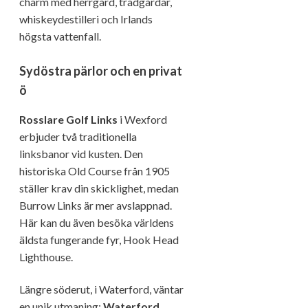
charm med herrgård, trädgårdar,
whiskeydestilleri och Irlands
högsta vattenfall.
Sydöstra pärlor och en privat
ö
Rosslare Golf Links
i Wexford
erbjuder två traditionella
linksbanor vid kusten. Den
historiska Old Course från 1905
ställer krav din skicklighet, medan
Burrow Links är mer avslappnad.
Här kan du även besöka världens
äldsta fungerande fyr, Hook Head
Lighthouse.
Längre söderut, i Waterford, väntar
en unik utmaning:
Waterford