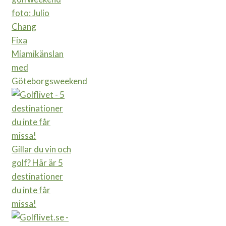
Fixa
Miamikänslan
med
Göteborgsweekend
Gillar du vin och
golf? Här är 5
destinationer
du inte får
missa!