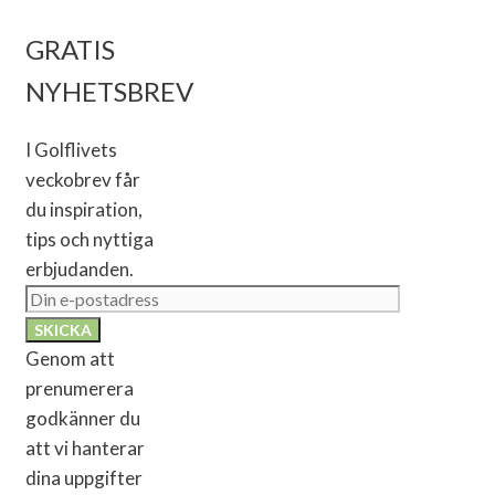
GRATIS
NYHETSBREV
I Golflivets
veckobrev får
du inspiration,
tips och nyttiga
erbjudanden.
Genom att
prenumerera
godkänner du
att vi hanterar
dina uppgifter