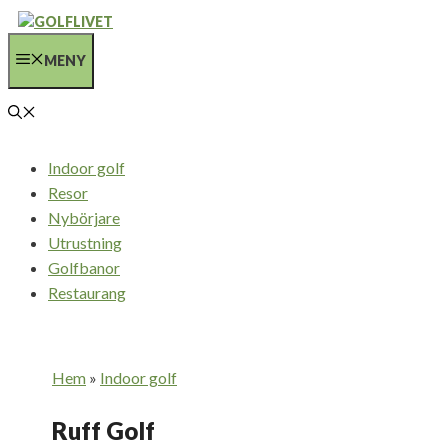
Hoppa
till
MENY
innehåll
Indoor golf
Resor
Nybörjare
Utrustning
Golfbanor
Restaurang
Hem
»
Indoor golf
Ruff Golf