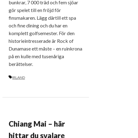
bunkrar, 7 000 träd och fem sjöar
gör spelet till en fröjd för
finsmakaren. Lägg därtill ett spa
och fine dining och du har en
komplett golfsemester. För den
historieintresserade är Rock of
Dunamase ett måste – en ruinkrona
på en kulle med tusenåriga
berättelser.
ETIKETTER
IRLAND
Chiang Mai – här
hittar du svalare