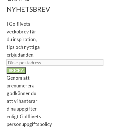
NYHETSBREV
I Golflivets
veckobrev får
du inspiration,
tips och nyttiga
erbjudanden.
Genom att
prenumerera
godkänner du
att vi hanterar
dina uppgifter
enligt Golflivets
personuppgiftspolicy