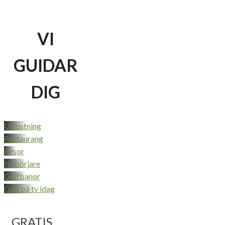
VI
GUIDAR
DIG
Utrustning
Restaurang
Resor
Nybörjare
Golfbanor
Golf på tv idag
GRATIS