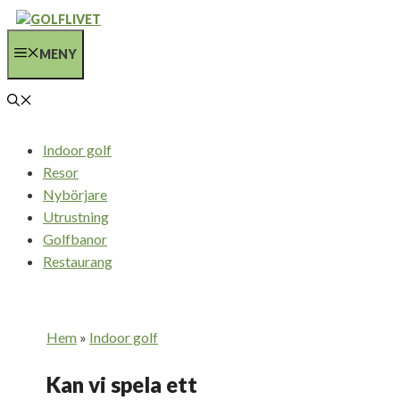
Hoppa
till
MENY
innehåll
Indoor golf
Resor
Nybörjare
Utrustning
Golfbanor
Restaurang
Hem
»
Indoor golf
Kan vi spela ett