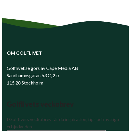
OM GOLFLIVET
Golflivet.se görs av Cape Media AB
Sandhamnsgatan 63 C, 2 tr
115 28 Stockholm
Golflivets veckobrev
I Golflivets veckobrev får du inspiration, tips och nyttiga
erbjudanden.