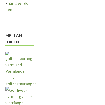
-
här läser du
den
.
MELLAN
HÅLEN
Värmlands
bästa
golfrestauranger