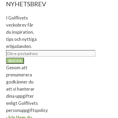
NYHETSBREV
I Golflivets
veckobrev får
du inspiration,
tips och nyttiga
erbjudanden.
Genom att
prenumerera
godkänner du
att vi hanterar
dina uppgifter
enligt Golflivets
personuppgiftspolicy
-
här läser du