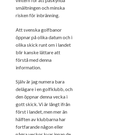
vintern för att påskynda
smältningen och minska
risken för inbränning.
Att svenska golfbanor
öppnar på olika datum och i
olika skick runt om i landet
blir kanske lättare att
förstå med denna
information.
Själv är jag numera bara
delägare i en golfklubb, och
den öppnar denna vecka i
gott skick. Vi är långt ifrån
först i landet, men mer än
hälften av klubbarna har
fortfarande någon eller
några veckor kvar innan de