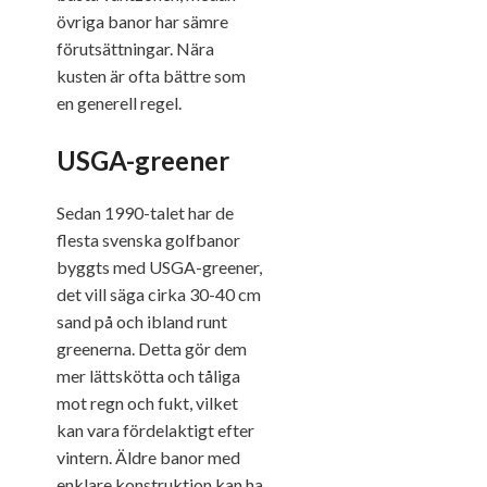
övriga banor har sämre
förutsättningar. Nära
kusten är ofta bättre som
en generell regel.
USGA-greener
Sedan 1990-talet har de
flesta svenska golfbanor
byggts med USGA-greener,
det vill säga cirka 30-40 cm
sand på och ibland runt
greenerna. Detta gör dem
mer lättskötta och tåliga
mot regn och fukt, vilket
kan vara fördelaktigt efter
vintern. Äldre banor med
enklare konstruktion kan ha