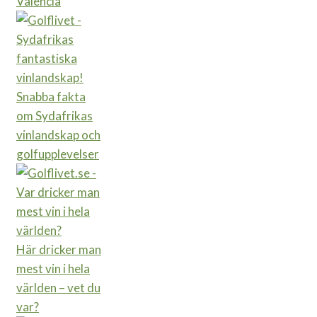
Valencia
Snabba fakta
om Sydafrikas
vinlandskap och
golfupplevelser
Här dricker man
mest vin i hela
världen – vet du
var?