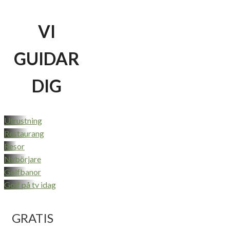
VI
GUIDAR
DIG
Utrustning
Restaurang
Resor
Nybörjare
Golfbanor
Golf på tv idag
GRATIS