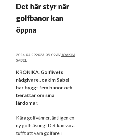
Det här styr när
golfbanor kan
öppna
2024-04-29
2023-05-09
AV
JOAKIM
SABEL
KRÖNIKA. Golflivets
rådgivare Joakim Sabel
har byggt fem banor och
berättar om sina
lärdomar.
Kära golfvänner, äntligen en
ny golfsäsong! Det kan vara
tufft att vara golfare i