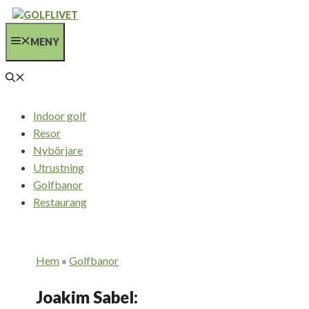
Hoppa
till
MENY
innehåll
Indoor golf
Resor
Nybörjare
Utrustning
Golfbanor
Restaurang
Hem
»
Golfbanor
Joakim Sabel: