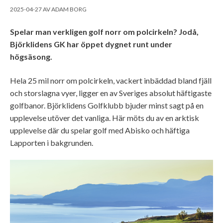
2025-04-27
AV
ADAM BORG
Spelar man verkligen golf norr om polcirkeln? Jodå,
Björklidens GK har öppet dygnet runt under
högsäsong.
Hela 25 mil norr om polcirkeln, vackert inbäddad bland fjäll
och storslagna vyer, ligger en av Sveriges absolut häftigaste
golfbanor. Björklidens Golfklubb bjuder minst sagt på en
upplevelse utöver det vanliga. Här möts du av en arktisk
upplevelse där du spelar golf med Abisko och häftiga
Lapporten i bakgrunden.