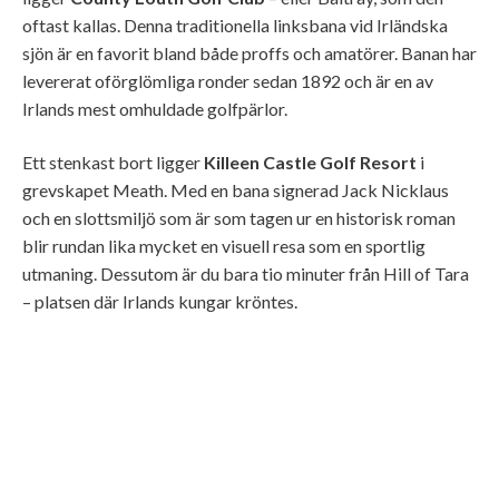
oftast kallas. Denna traditionella linksbana vid Irländska
sjön är en favorit bland både proffs och amatörer. Banan har
levererat oförglömliga ronder sedan 1892 och är en av
Irlands mest omhuldade golfpärlor.
Ett stenkast bort ligger
Killeen Castle Golf Resort
i
grevskapet Meath. Med en bana signerad Jack Nicklaus
och en slottsmiljö som är som tagen ur en historisk roman
blir rundan lika mycket en visuell resa som en sportlig
utmaning. Dessutom är du bara tio minuter från Hill of Tara
– platsen där Irlands kungar kröntes.
Killeen Castle
Mästarmöten i Wicklows trädgård
I Wicklow, som kallas för Irlands trädgård, hittar vi
Druids
Glen Hotel and Golf Resort
med två kända banor. Druids