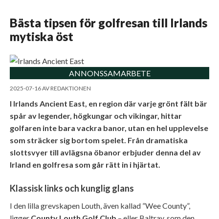
Bästa tipsen för golfresan till Irlands
mytiska öst
ANNONSSAMARBETE
2025-07-16
AV
REDAKTIONEN
I Irlands Ancient East, en region där varje grönt fält bär
spår av legender, högkungar och vikingar, hittar
golfaren inte bara vackra banor, utan en hel upplevelse
som sträcker sig bortom spelet. Från dramatiska
slottsvyer till avlägsna öbanor erbjuder denna del av
Irland en golfresa som går rätt in i hjärtat.
Klassisk links och kunglig glans
I den lilla grevskapen Louth, även kallad ”Wee County”,
ligger
County Louth Golf Club
– eller Baltray, som den