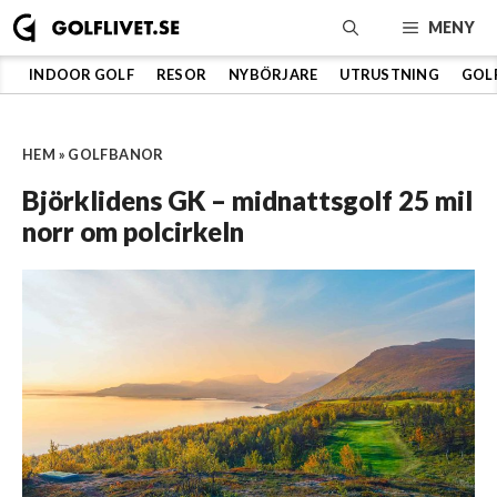
Hoppa
MENY
till
innehåll
INDOOR GOLF
RESOR
NYBÖRJARE
UTRUSTNING
GOL
HEM
»
GOLFBANOR
Björklidens GK – midnattsgolf 25 mil
norr om polcirkeln