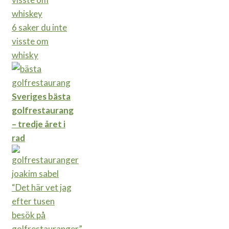
6 saker du inte
visste om
whisky
Sveriges bästa
golfrestaurang
– tredje året i
rad
“Det här vet jag
efter tusen
besök på
golfrestauranger”