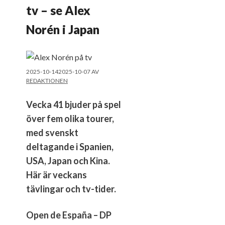
tv – se Alex
Norén i Japan
2025-10-14
2025-10-07
AV
REDAKTIONEN
Vecka 41 bjuder på spel
över fem olika tourer,
med svenskt
deltagande i Spanien,
USA, Japan och Kina.
Här är veckans
tävlingar och tv-tider.
Open de España – DP