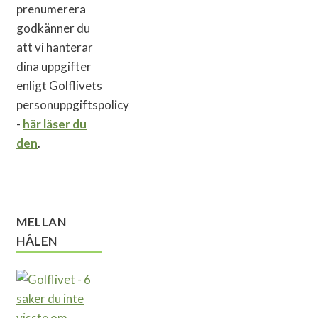
prenumerera
godkänner du
att vi hanterar
dina uppgifter
enligt Golflivets
personuppgiftspolicy
-
här läser du
den
.
MELLAN
HÅLEN