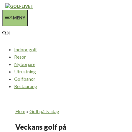
Hoppa
till
MENY
innehåll
Indoor golf
Resor
Nybörjare
Utrustning
Golfbanor
Restaurang
Hem
»
Golf på tv idag
Veckans golf på