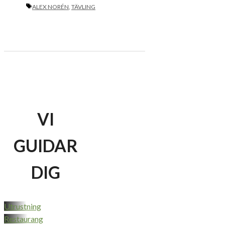
ETIKETTER
ALEX NORÉN
,
TÄVLING
VI
GUIDAR
DIG
Utrustning
Restaurang