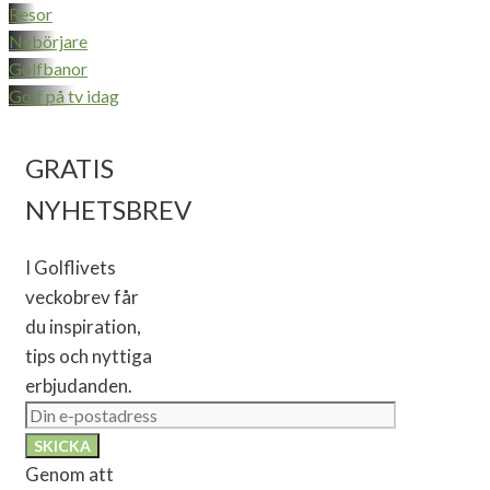
Resor
Nybörjare
Golfbanor
Golf på tv idag
GRATIS
NYHETSBREV
I Golflivets
veckobrev får
du inspiration,
tips och nyttiga
erbjudanden.
Genom att