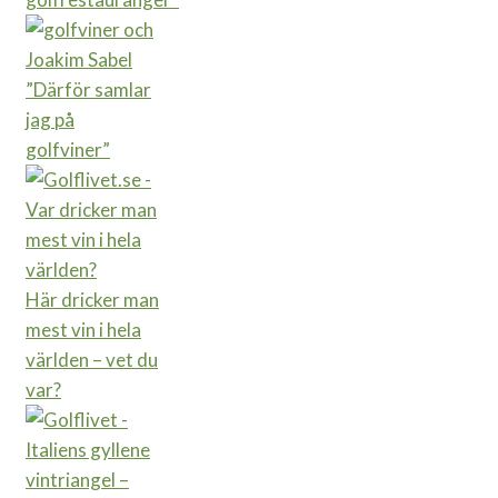
”Därför samlar
jag på
golfviner”
Här dricker man
mest vin i hela
världen – vet du
var?