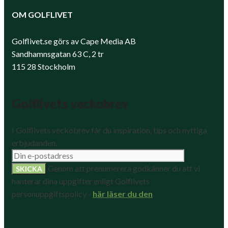
OM GOLFLIVET
Golflivet.se görs av Cape Media AB
Sandhamnsgatan 63 C, 2 tr
115 28 Stockholm
Golflivets veckobrev
I Golflivets veckobrev får du inspiration, tips och nyttiga
erbjudanden.
Genom att prenumerera godkänner du att vi
hanterar dina uppgifter enligt Golflivets
personuppgiftspolicy -
här läser du den
.