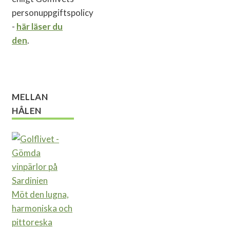
personuppgiftspolicy
-
här läser du
den
.
MELLAN
HÅLEN
Möt den lugna,
harmoniska och
pittoreska