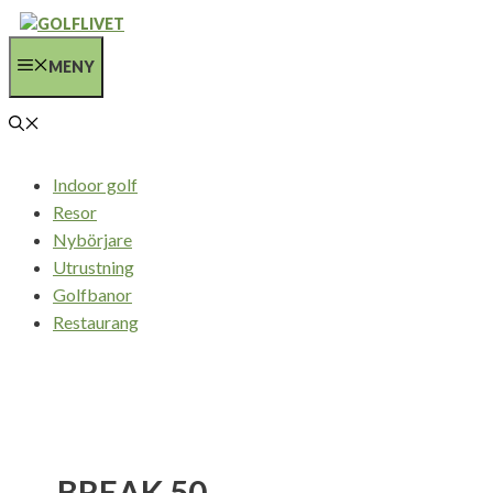
Hoppa
till
MENY
innehåll
Indoor golf
Resor
Nybörjare
Utrustning
Golfbanor
Restaurang
BREAK 50 –