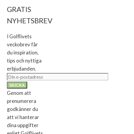
GRATIS
NYHETSBREV
I Golflivets
veckobrev får
du inspiration,
tips och nyttiga
erbjudanden.
Genom att
prenumerera
godkänner du
att vi hanterar
dina uppgifter
enligt Golflivets