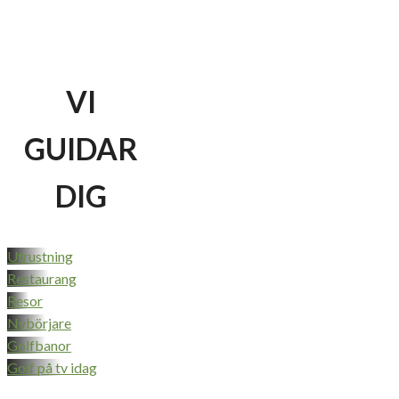
VI
GUIDAR
DIG
Utrustning
Restaurang
Resor
Nybörjare
Golfbanor
Golf på tv idag