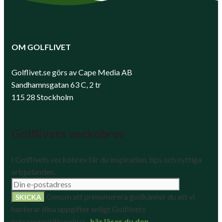
OM GOLFLIVET
Golflivet.se görs av Cape Media AB
Sandhamnsgatan 63 C, 2 tr
115 28 Stockholm
Golflivets veckobrev
I Golflivets veckobrev får du inspiration, tips och nyttiga
erbjudanden.
Genom att prenumerera godkänner du att vi
hanterar dina uppgifter enligt Golflivets
personuppgiftspolicy -
här läser du den
.