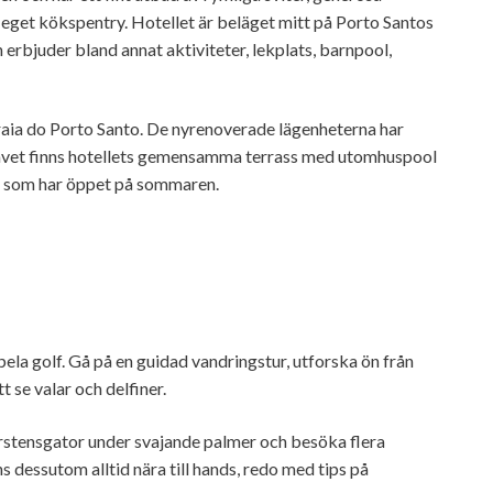
get kökspentry. Hotellet är beläget mitt på Porto Santos
erbjuder bland annat aktiviteter, lekplats, barnpool,
Praia do Porto Santo. De nyrenoverade lägenheterna har
havet finns hotellets gemensamma terrass med utomhuspool
g som har öppet på sommaren.
pela golf. Gå på en guidad vandringstur, utforska ön från
t se valar och delfiner.
erstensgator under svajande palmer och besöka flera
 dessutom alltid nära till hands, redo med tips på