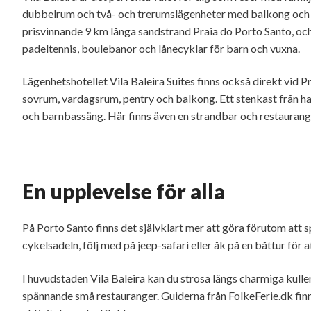
dubbelrum och två- och trerumslägenheter med balkong och e
prisvinnande 9 km långa sandstrand Praia do Porto Santo, och 
padeltennis, boulebanor och lånecyklar för barn och vuxna.
Lägenhetshotellet Vila Baleira Suites finns också direkt vid 
sovrum, vardagsrum, pentry och balkong. Ett stenkast från 
och barnbassäng. Här finns även en strandbar och restauran
En upplevelse för alla
På Porto Santo finns det självklart mer att göra förutom att s
cykelsadeln, följ med på jeep-safari eller åk på en båttur för at
I huvudstaden Vila Baleira kan du strosa längs charmiga kull
spännande små restauranger. Guiderna från FolkeFerie.dk finns