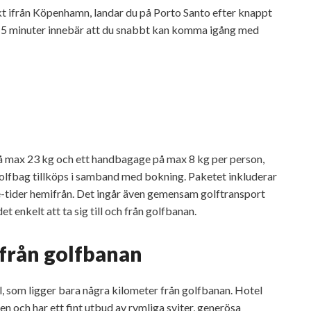
t ifrån Köpenhamn, landar du på Porto Santo efter knappt
r 15 minuter innebär att du snabbt kan komma igång med
på max 23 kg och ett handbagage på max 8 kg per person,
golfbag tillköps i samband med bokning. Paketet inkluderar
ee-tider hemifrån. Det ingår även gemensam golftransport
et enkelt att ta sig till och från golfbanan.
 från golfbanan
l, som ligger bara några kilometer från golfbanan. Hotel
en och har ett fint utbud av rymliga sviter, generösa