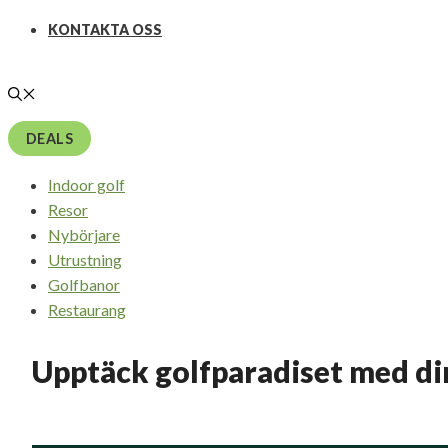
KONTAKTA OSS
DEALS
Indoor golf
Resor
Nybörjare
Utrustning
Golfbanor
Restaurang
Upptäck golfparadiset med dir