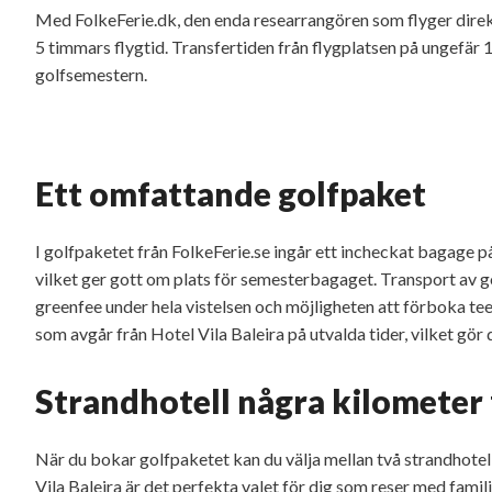
Med FolkeFerie.dk, den enda researrangören som flyger direk
5 timmars flygtid. Transfertiden från flygplatsen på ungefä
golfsemestern.
Ett omfattande golfpaket
I golfpaketet från FolkeFerie.se ingår ett incheckat bagage 
vilket ger gott om plats för semesterbagaget. Transport av 
greenfee under hela vistelsen och möjligheten att förboka t
som avgår från Hotel Vila Baleira på utvalda tider, vilket gör d
Strandhotell några kilometer
När du bokar golfpaketet kan du välja mellan två strandhotel
Vila Baleira är det perfekta valet för dig som reser med familj