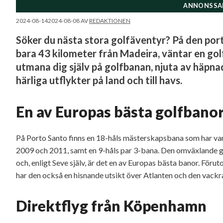
ANNONSSA
2024-08-14
2024-08-08
AV
REDAKTIONEN
Söker du nästa stora golfäventyr? På den port
bara 43 kilometer från Madeira, väntar en gol
utmana dig själv på golfbanan, njuta av häpn
härliga utflykter på land och till havs.
En av Europas bästa golfbano
På Porto Santo finns en 18-håls mästerskapsbana som har va
2009 och 2011, samt en 9-håls par 3-bana. Den omväxlande g
och, enligt Seve själv, är det en av Europas bästa banor. För
har den också en hisnande utsikt över Atlanten och den vackr
Direktflyg från Köpenhamn