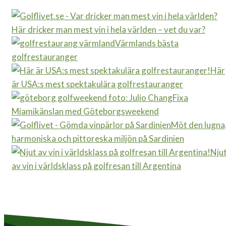
Här dricker man mest vin i hela världen – vet du var?
Värmlands bästa
golfrestauranger
Här
är USA:s mest spektakulära golfrestauranger
Fixa
Miamikänslan med Göteborgsweekend
Möt den lugna
harmoniska och pittoreska miljön på Sardinien
Nju
av vin i världsklass på golfresan till Argentina