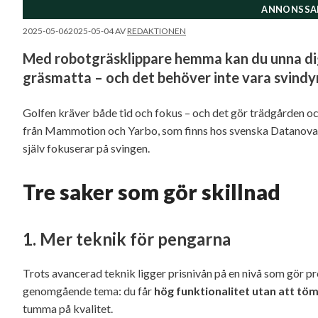
ANNONSSA
2025-05-06
2025-05-04
AV
REDAKTIONEN
Med robotgräsklippare hemma kan du unna dig
gräsmatta – och det behöver inte vara svindyr
Golfen kräver både tid och fokus – och det gör trädgården 
från Mammotion och Yarbo, som finns hos svenska Datanova,
själv fokuserar på svingen.
Tre saker som gör skillnad
1.
Mer teknik för pengarna
Trots avancerad teknik ligger prisnivån på en nivå som gör pr
genomgående tema: du får
hög funktionalitet utan att t
tumma på kvalitet.