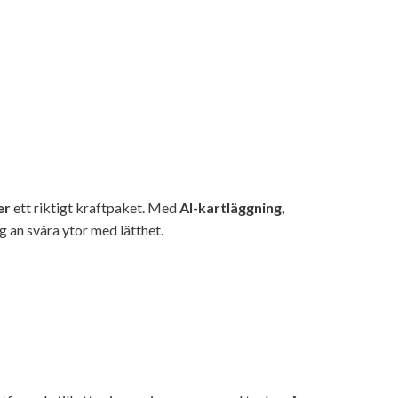
er
ett riktigt kraftpaket. Med
AI-kartläggning,
g an svåra ytor med lätthet.