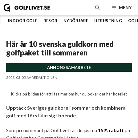
Hoppa
MENY
till
innehåll
INDOOR GOLF
RESOR
NYBÖRJARE
UTRUSTNING
GOL
Här är 10 svenska guldkorn med
golfpaket till sommaren
ANNONSSAMARBETE
2023-03-05
AV
REDAKTIONEN
Klicka på bilden för att läsa mer om hur du bokar det här hotellet
Upptäck Sveriges guldkorn i sommar och kombinera
golf med förstklassigt boende.
Som prenumerant på Golflivet får du just nu
15% rabatt
på
Golfpaket hos Countryside Hotels.