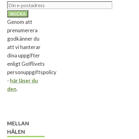
Genom att
prenumerera
godkänner du
att vi hanterar
dina uppgifter
enligt Golflivets
personuppgiftspolicy
-
här läser du
den
.
MELLAN
HÅLEN