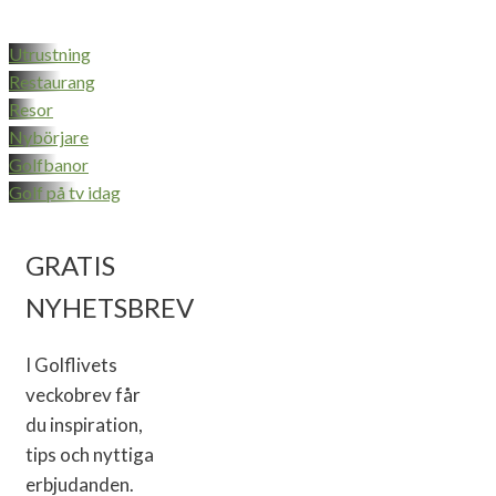
Utrustning
Restaurang
Resor
Nybörjare
Golfbanor
Golf på tv idag
GRATIS
NYHETSBREV
I Golflivets
veckobrev får
du inspiration,
tips och nyttiga
erbjudanden.