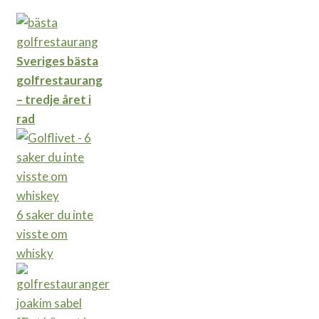
Sveriges bästa
golfrestaurang
– tredje året i
rad
6 saker du inte
visste om
whisky