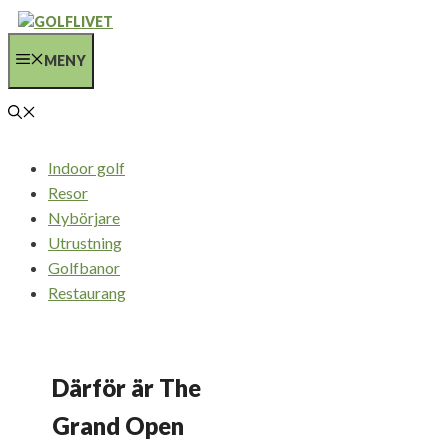
Hoppa
till
MENY
innehåll
Indoor golf
Resor
Nybörjare
Utrustning
Golfbanor
Restaurang
Därför är The
Grand Open