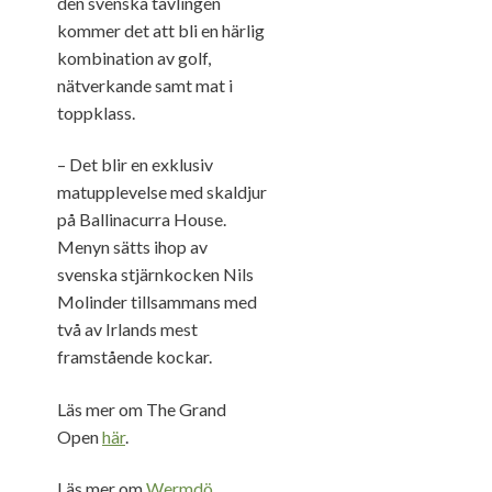
den svenska tävlingen
kommer det att bli en härlig
kombination av golf,
nätverkande samt mat i
toppklass.
– Det blir en exklusiv
matupplevelse med skaldjur
på Ballinacurra House.
Menyn sätts ihop av
svenska stjärnkocken Nils
Molinder tillsammans med
två av Irlands mest
framstående kockar.
Läs mer om The Grand
Open
här
.
Läs mer om
Wermdö