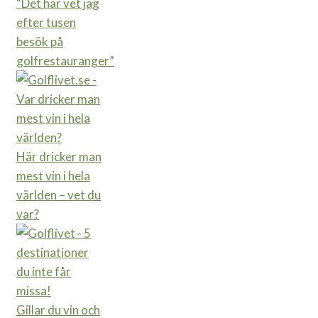
“Det här vet jag
efter tusen
besök på
golfrestauranger”
Här dricker man
mest vin i hela
världen – vet du
var?
Gillar du vin och