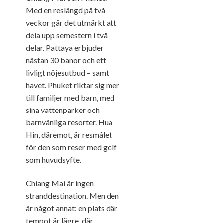
Med en reslängd på två
veckor går det utmärkt att
dela upp semestern i två
delar. Pattaya erbjuder
nästan 30 banor och ett
livligt nöjesutbud – samt
havet. Phuket riktar sig mer
till familjer med barn, med
sina vattenparker och
barnvänliga resorter. Hua
Hin, däremot, är resmålet
för den som reser med golf
som huvudsyfte.
Chiang Mai är ingen
stranddestination. Men den
är något annat: en plats där
tempot är lägre, där