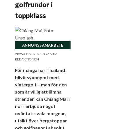
golfrundor i
toppklass
ANNONSSAMARBETE
2025-08-20
2025-08-15
AV
REDAKTIONEN
För många har Thailand
blivit synonymt med
vintergolf – men för den
som är villig att lämna
stranden kan Chiang Mai i
norr erbjuda något
oväntat: svala morgnar,
utsikt över bergstoppar
och golfbanor i absolut