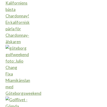
En kalifornisk
pärla för
Chardonnay-
älskaren
Fixa
Miamikänslan
med
Göteborgsweekend