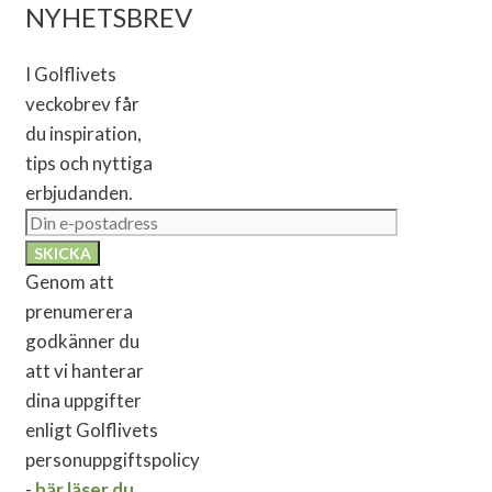
NYHETSBREV
I Golflivets
veckobrev får
du inspiration,
tips och nyttiga
erbjudanden.
Genom att
prenumerera
godkänner du
att vi hanterar
dina uppgifter
enligt Golflivets
personuppgiftspolicy
-
här läser du