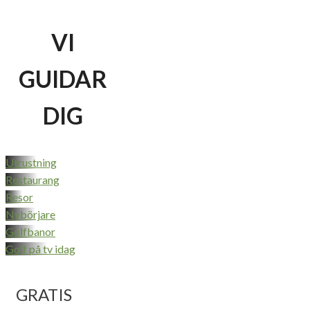
VI
GUIDAR
DIG
Utrustning
Restaurang
Resor
Nybörjare
Golfbanor
Golf på tv idag
GRATIS