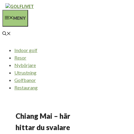
Hoppa
till
MENY
innehåll
Indoor golf
Resor
Nybörjare
Utrustning
Golfbanor
Restaurang
Chiang Mai – här
hittar du svalare