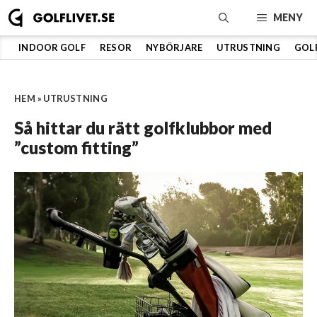
Hoppa
MENY
till
innehåll
INDOOR GOLF
RESOR
NYBÖRJARE
UTRUSTNING
GOL
HEM
»
UTRUSTNING
Så hittar du rätt golfklubbor med
”custom fitting”