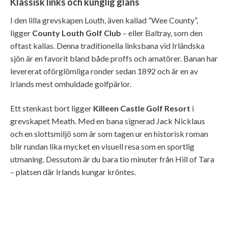
Klassisk links och kunglig glans
I den lilla grevskapen Louth, även kallad ”Wee County”,
ligger
County Louth Golf Club
– eller Baltray, som den
oftast kallas. Denna traditionella linksbana vid Irländska
sjön är en favorit bland både proffs och amatörer. Banan har
levererat oförglömliga ronder sedan 1892 och är en av
Irlands mest omhuldade golfpärlor.
Ett stenkast bort ligger
Killeen Castle Golf Resort
i
grevskapet Meath. Med en bana signerad Jack Nicklaus
och en slottsmiljö som är som tagen ur en historisk roman
blir rundan lika mycket en visuell resa som en sportlig
utmaning. Dessutom är du bara tio minuter från Hill of Tara
– platsen där Irlands kungar kröntes.
Killeen Castle