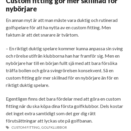
Custom fitting gör mer skillnad för
nybörjare
En annan myt är att man måste vara duktig och rutinerad
golfspelare för att ha nytta av en custom fitting. Men
faktum är att det snarare är tvärtom.
– En riktigt duktig spelare kommer kunna anpassa sin sving
och rörelse utifrån klubborna han har framför sig. Men en
nybörjare har till en början fullt sjå med att bara försöka
träffa bollen och göra svingrörelsen konsekvent. Så en
custom fitting gör mer skillnad för en nybörjare än för en
riktigt duktig spelare.
Egentligen finns det bara fördelar med att göra en custom
fitting när du ska köpa dina första golfklubbor. Dels kostar
det inget extra samtidigt som det ger dig rätt
förutsättningar att lyckas ute på golfbanan.
ETIKETTER
CUSTOM FITTING
,
GOLFKLUBBOR