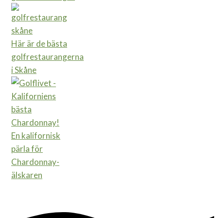
Här är de bästa
golfrestaurangerna
i Skåne
En kalifornisk
pärla för
Chardonnay-
älskaren