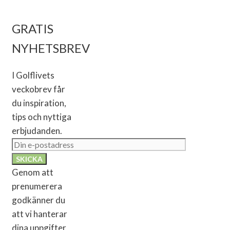
GRATIS
NYHETSBREV
I Golflivets
veckobrev får
du inspiration,
tips och nyttiga
erbjudanden.
Genom att
prenumerera
godkänner du
att vi hanterar
dina uppgifter