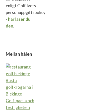
enligt Golflivets
personuppgiftspolicy
-
här läser du
den
.
Mellan hålen
Bästa
golfkrogarna i
Blekinge
Golf, paella och
festligheter i