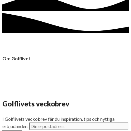
Om Golflivet
Golflivet.se görs av Cape Media AB
Sandhamnsgatan 63 C, 2 tr
115 28 Stockholm
Golflivets veckobrev
I Golflivets veckobrev får du inspiration, tips och nyttiga
erbjudanden.