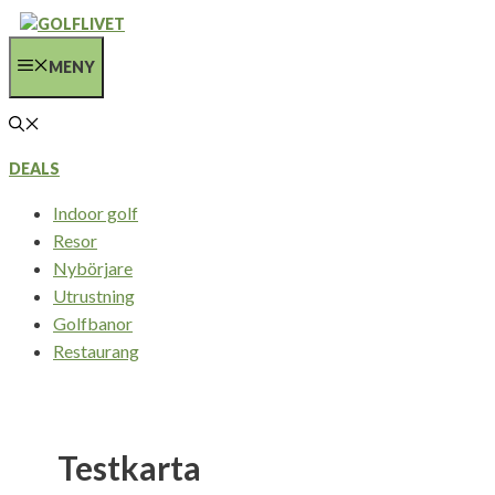
Hoppa
till
MENY
innehåll
DEALS
Indoor golf
Resor
Nybörjare
Utrustning
Golfbanor
Restaurang
Testkarta