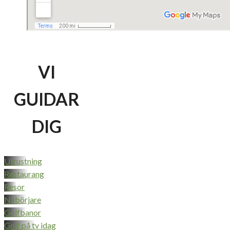
VI
GUIDAR
DIG
Utrustning
Restaurang
Resor
Nybörjare
Golfbanor
Golf på tv idag