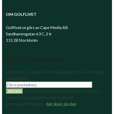
OM GOLFLIVET
Golflivet.se görs av Cape Media AB
Sandhamnsgatan 63 C, 2 tr
115 28 Stockholm
Golflivets veckobrev
I Golflivets veckobrev får du inspiration, tips och nyttiga
erbjudanden.
Genom att prenumerera godkänner du att vi
hanterar dina uppgifter enligt Golflivets
personuppgiftspolicy -
här läser du den
.