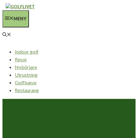
Hoppa
till
MENY
innehåll
Indoor golf
Resor
Nybörjare
Utrustning
Golfbanor
Restaurang