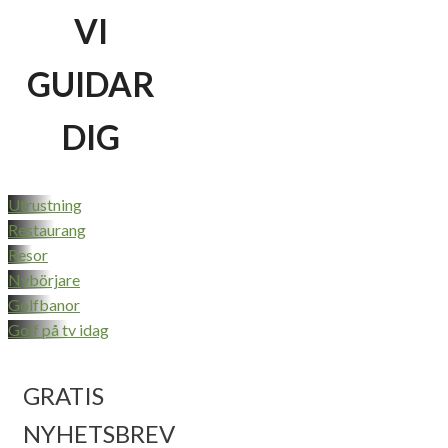
VI
GUIDAR
DIG
Utrustning
Restaurang
Resor
Nybörjare
Golfbanor
Golf på tv idag
GRATIS
NYHETSBREV