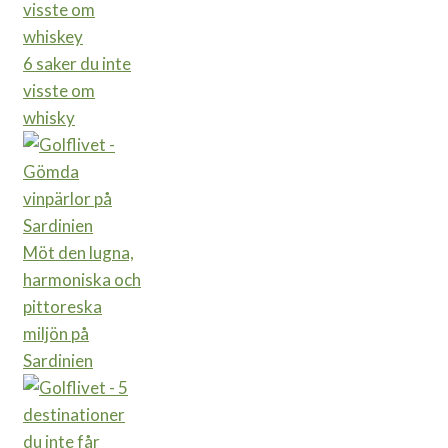
6 saker du inte
visste om
whisky
Möt den lugna,
harmoniska och
pittoreska
miljön på
Sardinien