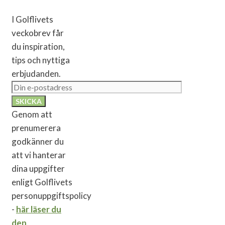
I Golflivets
veckobrev får
du inspiration,
tips och nyttiga
erbjudanden.
Genom att
prenumerera
godkänner du
att vi hanterar
dina uppgifter
enligt Golflivets
personuppgiftspolicy
-
här läser du
den
.