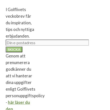
I Golflivets
veckobrev får
du inspiration,
tips och nyttiga
erbjudanden.
Genom att
prenumerera
godkänner du
att vi hanterar
dina uppgifter
enligt Golflivets
personuppgiftspolicy
-
här läser du
den
.