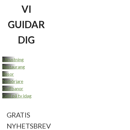
VI
GUIDAR
DIG
Utrustning
Restaurang
Resor
Nybörjare
Golfbanor
Golf på tv idag
GRATIS
NYHETSBREV