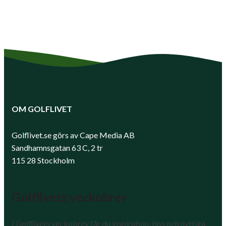
OM GOLFLIVET
Golflivet.se görs av Cape Media AB
Sandhamnsgatan 63 C, 2 tr
115 28 Stockholm
Golflivets veckobrev
I Golflivets veckobrev får du inspiration, tips och nyttiga