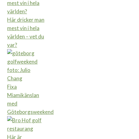
Här dricker man
mest vin i hela
världen – vet du
var?
Fixa
Miamikänslan
med
Göteborgsweekend
Här är