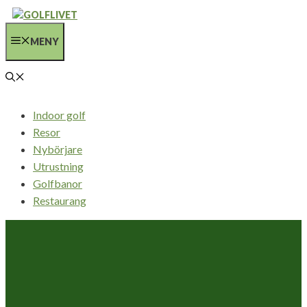
Hoppa
till
MENY
innehåll
Indoor golf
Resor
Nybörjare
Utrustning
Golfbanor
Restaurang