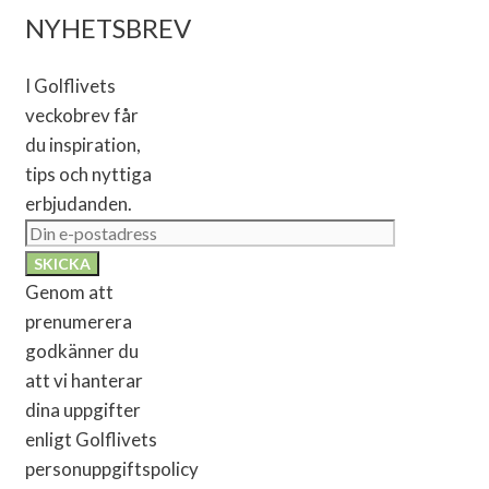
NYHETSBREV
I Golflivets
veckobrev får
du inspiration,
tips och nyttiga
erbjudanden.
Genom att
prenumerera
godkänner du
att vi hanterar
dina uppgifter
enligt Golflivets
personuppgiftspolicy