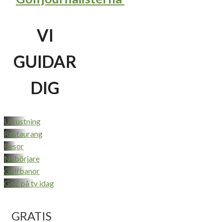
VI
GUIDAR
DIG
Utrustning
Restaurang
Resor
Nybörjare
Golfbanor
Golf på tv idag
GRATIS