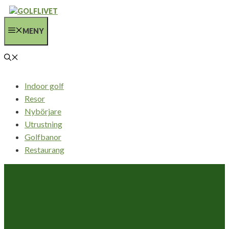
Hoppa
till
MENY
innehåll
Indoor golf
Resor
Nybörjare
Utrustning
Golfbanor
Restaurang