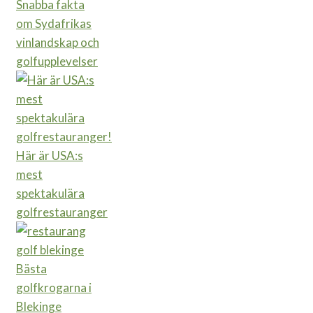
Snabba fakta
om Sydafrikas
vinlandskap och
golfupplevelser
Här är USA:s
mest
spektakulära
golfrestauranger
Bästa
golfkrogarna i
Blekinge