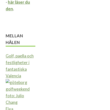
-
här läser du
den
.
MELLAN
HÅLEN
Golf, paella och
festligheter i
fantastiska
Valencia
Fixa