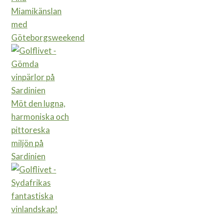
Miamikänslan
med
Göteborgsweekend
Möt den lugna,
harmoniska och
pittoreska
miljön på
Sardinien