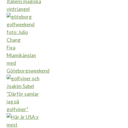
Italiens magiska
vintriangel
Fixa
Miamikänslan
med
Göteborgsweekend
”Därför samlar
jag på
golfviner”