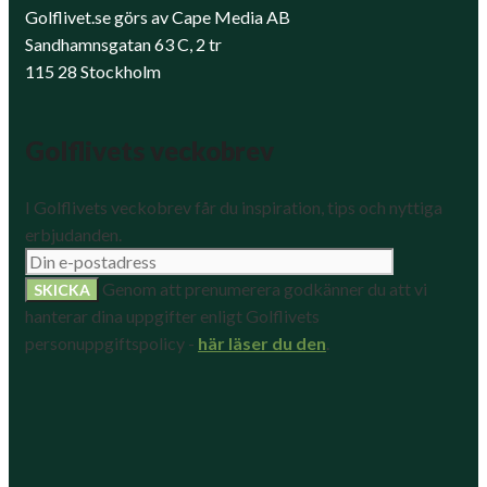
Golflivet.se görs av Cape Media AB
Sandhamnsgatan 63 C, 2 tr
115 28 Stockholm
Golflivets veckobrev
I Golflivets veckobrev får du inspiration, tips och nyttiga
erbjudanden.
Genom att prenumerera godkänner du att vi
hanterar dina uppgifter enligt Golflivets
personuppgiftspolicy -
här läser du den
.