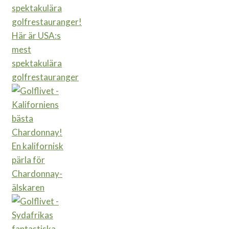
Här är USA:s
mest
spektakulära
golfrestauranger
En kalifornisk
pärla för
Chardonnay-
älskaren