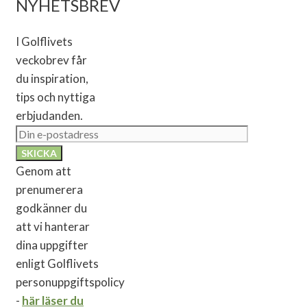
NYHETSBREV
I Golflivets
veckobrev får
du inspiration,
tips och nyttiga
erbjudanden.
Genom att
prenumerera
godkänner du
att vi hanterar
dina uppgifter
enligt Golflivets
personuppgiftspolicy
-
här läser du