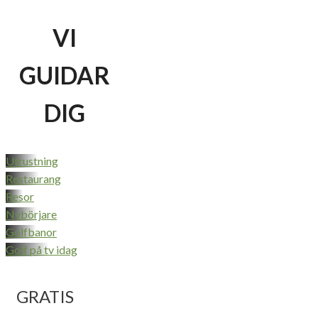
VI
GUIDAR
DIG
Utrustning
Restaurang
Resor
Nybörjare
Golfbanor
Golf på tv idag
GRATIS