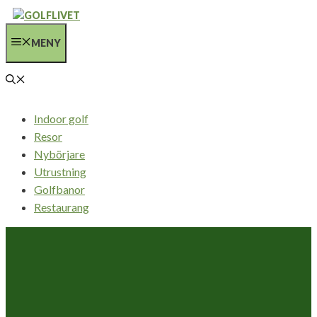
Hoppa
till
MENY
innehåll
Indoor golf
Resor
Nybörjare
Utrustning
Golfbanor
Restaurang